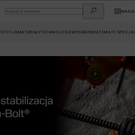
MAGAZ
ESTYCJE
MATERIAŁY
TECHNOLOGIE
WYDARZENIA
TEMATY SPECJA