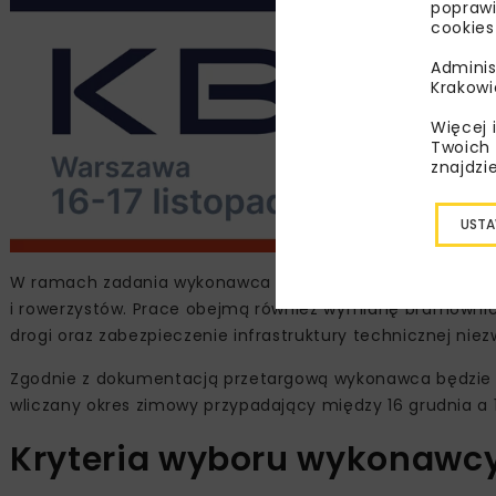
poprawi
cookies
Adminis
Krakowi
Więcej 
Twoich 
znajdzi
USTA
W ramach zadania wykonawca wymieni nawierzchnię na j
i rowerzystów. Prace obejmą również wymianę bramowni
drogi oraz zabezpieczenie infrastruktury technicznej niez
Zgodnie z dokumentacją przetargową wykonawca będzie mia
wliczany okres zimowy przypadający między 16 grudnia a 
Kryteria wyboru wykonawc