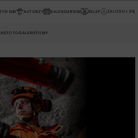
ZALOGUJ SIĘ
YN NBI
AUTORZY
KALENDARIUM
SKLEP
LNE
FOTOGALERIE
FILMY