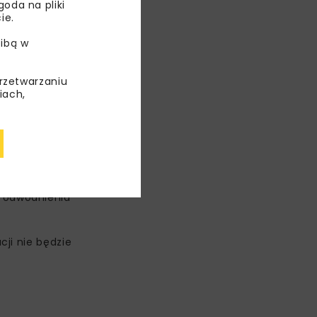
oda na pliki
ie.
ibą w
przetwarzaniu
iach,
eszych
 odwodnienia
ji nie będzie