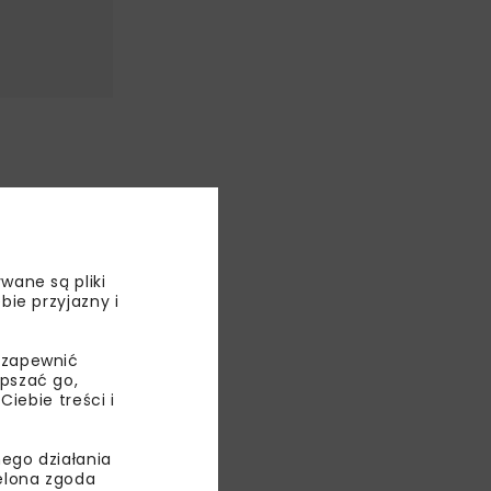
o. W ramach
dernizowana
 w lewo,
wane są pliki
bie przyjazny i
ch
mentów
 zapewnić
epszać go,
ebie treści i
ego działania
ielona zgoda