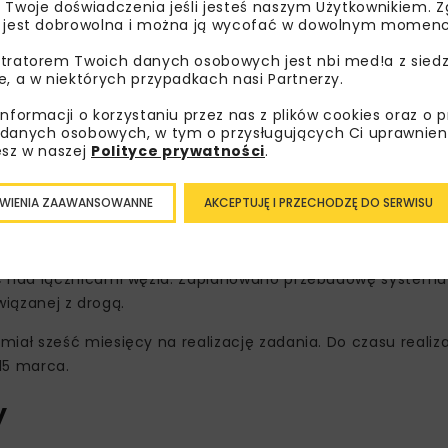
 Twoje doświadczenia jeśli jesteś naszym Użytkownikiem. Zg
 jest dobrowolna i można ją wycofać w dowolnym momenc
tratorem Twoich danych osobowych jest nbi med!a z siedz
e, a w niektórych przypadkach nasi Partnerzy.
informacji o korzystaniu przez nas z plików cookies oraz o 
danych osobowych, w tym o przysługujących Ci uprawnien
esz w naszej
Polityce prywatności
.
WIENIA ZAAWANSOWANNE
AKCEPTUJĘ I PRZECHODZĘ DO SERWISU
ezdniach, poboczach oraz ciągach przeznaczonych dla pi
c nad łącznicami węzła. Zaplanowano przebudowę systemu
wiązanej z drogą.
ł sześć miesięcy na realizację zadania. Do czasu realizac
15 marca.
y