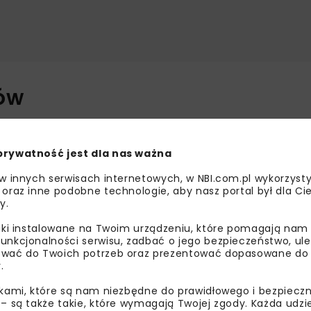
zów
znicy
węzła
Chorzów wraz ze skrzyżowaniem z ul. Batoreg
o oraz korektę geometrii dróg w obrębie skrzyżowania. Zmo
prywatność jest dla nas ważna
imskiej. W tym miejscu powstanie dodatkowy pas do skrętu
 w innych serwisach internetowych, w NBI.com.pl wykorzysty
zebudowane.
 oraz inne podobne technologie, aby nasz portal był dla Cie
y.
a skrzyżowaniu. Przebudowane zostaną przejście dla pieszy
Zakres zamówienia przewiduje także wykonanie nowych ele
liki instalowane na Twoim urządzeniu, które pomagają nam
o.
unkcjonalności serwisu, zadbać o jego bezpieczeństwo, ul
wać do Twoich potrzeb oraz prezentować dopasowane do Ci
infrastruktury
.
ikami, które są nam niezbędne do prawidłowego i bezpieczn
 – są także takie, które wymagają Twojej zgody. Każda udz