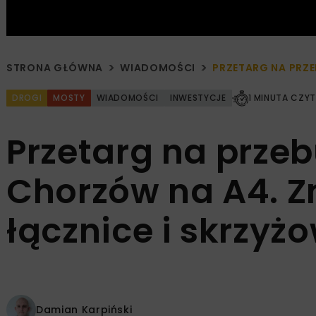
STRONA GŁÓWNA
WIADOMOŚCI
PRZETARG NA PRZ
DROGI
MOSTY
WIADOMOŚCI
INWESTYCJE
1 MINUTA CZYT
Przetarg na prze
Chorzów na A4. 
łącznice i skrzyż
Damian Karpiński