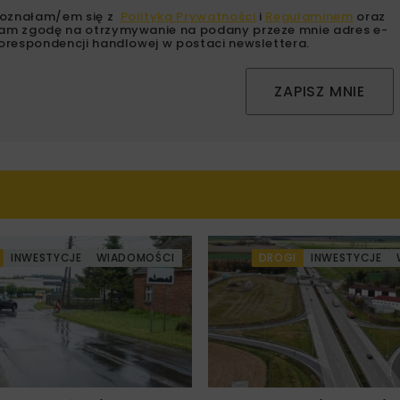
oznałam/em się z
Polityką Prywatności
i
Regulaminem
oraz
am zgodę na otrzymywanie na podany przeze mnie adres e-
orespondencji handlowej w postaci newslettera.
ZAPISZ MNIE
INWESTYCJE
WIADOMOŚCI
DROGI
INWESTYCJE