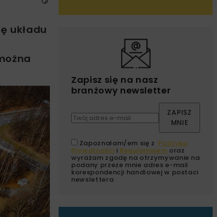
ję układu
 można
Zapisz się na nasz
branżowy newsletter
ZAPISZ
MNIE
Zapoznałam/em się z
Polityką
Prywatności
i
Regulaminem
oraz
wyrażam zgodę na otrzymywanie na
podany przeze mnie adres e-mail
korespondencji handlowej w postaci
newslettera.