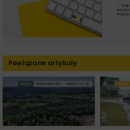
Zap
wyraż
mail k
Powiązane artykuły
KOLEJ
WIADOMOŚCI
INWESTYCJE
DROGI