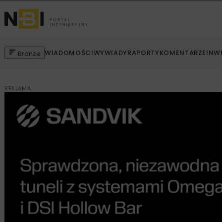
WIADOMOŚCI
WYWIADY
RAPORTY
KOMENTARZE
INW
Branże
REKLAMA