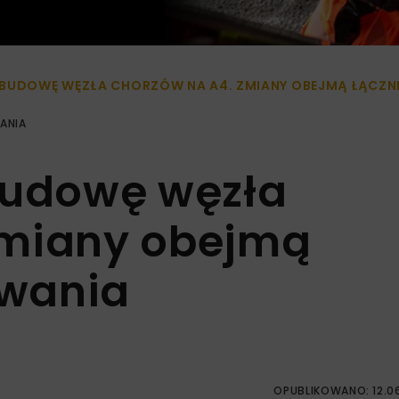
EBUDOWĘ WĘZŁA CHORZÓW NA A4. ZMIANY OBEJMĄ ŁĄCZNI
ANIA
budowę węzła
Zmiany obejmą
owania
OPUBLIKOWANO: 12.0