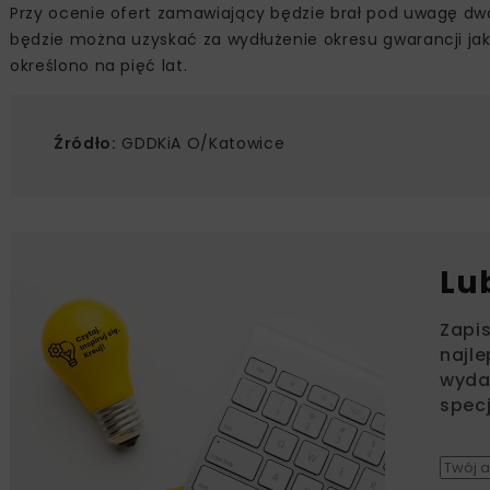
Przy ocenie ofert zamawiający będzie brał pod uwagę dwa
będzie można uzyskać za wydłużenie okresu gwarancji ja
określono na pięć lat.
Źródło:
GDDKiA O/Katowice
Lu
Zapi
najle
wydar
specj