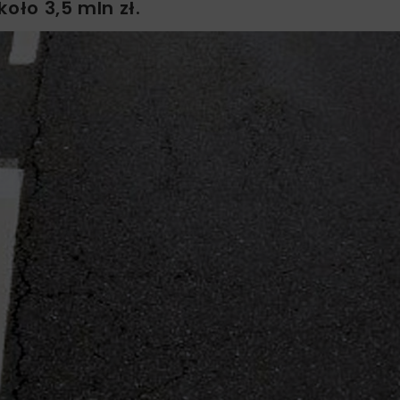
oło 3,5 mln zł.