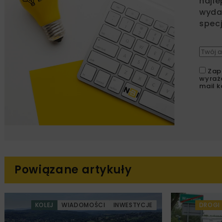
najle
wydar
specj
Zap
wyraż
mail k
Powiązane artykuły
KOLEJ
WIADOMOŚCI
INWESTYCJE
DROGI