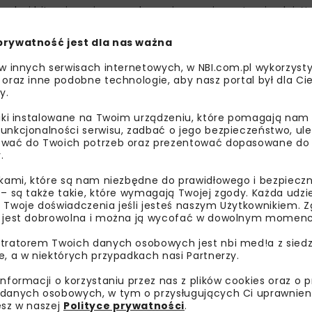
rzchni bitumicznej oraz wykonanie nowej warstwy jezdni. N
zy, a w ostatnim etapie wykonane zostanie oznakowanie 
prywatność jest dla nas ważna
u jezdni. Ruch pojazdów odbywa się wahadłowo i jest kiero
 w innych serwisach internetowych, w NBI.com.pl wykorzysty
 na całej szerokości drogi.
 oraz inne podobne technologie, aby nasz portal był dla Cie
y.
liki instalowane na Twoim urządzeniu, które pomagają nam
unkcjonalności serwisu, zadbać o jego bezpieczeństwo, ul
wać do Twoich potrzeb oraz prezentować dopasowane do Ci
.
ikami, które są nam niezbędne do prawidłowego i bezpieczn
 – są także takie, które wymagają Twojej zgody. Każda udz
 Twoje doświadczenia jeśli jesteś naszym Użytkownikiem. Zg
 jest dobrowolna i można ją wycofać w dowolnym momenc
tratorem Twoich danych osobowych jest nbi med!a z siedz
e, a w niektórych przypadkach nasi Partnerzy.
informacji o korzystaniu przez nas z plików cookies oraz o 
niec października, natomiast wykonanie oznakowania poz
danych osobowych, w tym o przysługujących Ci uprawnien
żności od warunków atmosferycznych.
esz w naszej
Polityce prywatności
.