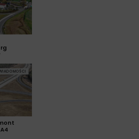
arg
w
WIADOMOŚCI
emont
 A4