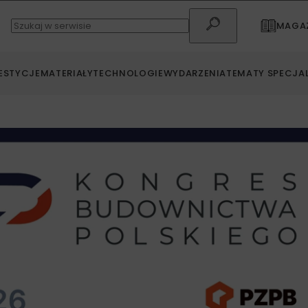
MAGAZ
ESTYCJE
MATERIAŁY
TECHNOLOGIE
WYDARZENIA
TEMATY SPECJA