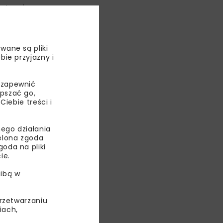
astępnie
poziome.
wany ręcznie.
wane są pliki
bie przyjazny i
 zapewnić
epszać go,
ebie treści i
ego działania
ielona zgoda
oda na pliki
ie.
ibą w
przetwarzaniu
iomego –
iach,