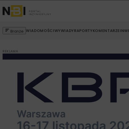
WIADOMOŚCI
WYWIADY
RAPORTY
KOMENTARZE
INW
Branże
REKLAMA