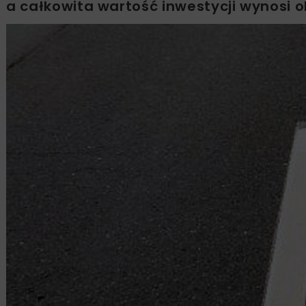
a całkowita wartość inwestycji wynosi ok