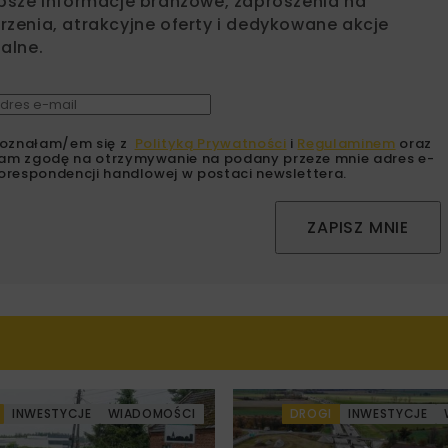
psze informacje branżowe, zaproszenia na
zenia, atrakcyjne oferty i dedykowane akcje
alne.
oznałam/em się z
Polityką Prywatności
i
Regulaminem
oraz
am zgodę na otrzymywanie na podany przeze mnie adres e-
orespondencji handlowej w postaci newslettera.
ZAPISZ MNIE
INWESTYCJE
WIADOMOŚCI
DROGI
INWESTYCJE