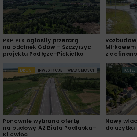
PKP PLK ogłosiły przetarg
Rozbudow
na odcinek Gdów – Szczyrzyc
Mirkowem
projektu Podłęże–Piekiełko
z dofinan
DROGI
INWESTYCJE
WIADOMOŚCI
KOLEJ
Ponownie wybrano ofertę
Nowy wiad
na budowę A2 Biała Podlaska–
do użytku
Kijowiec