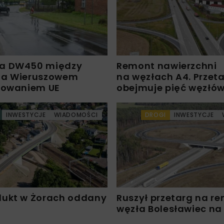
a DW450 między
Remont nawierzchni
 a Wieruszowem
na węzłach A4. Przet
sowaniem UE
obejmuje pięć węzłó
INWESTYCJE
WIADOMOŚCI
DROGI
INWESTYCJE
ukt w Żorach oddany
Ruszył przetarg na r
węzła Bolesławiec na