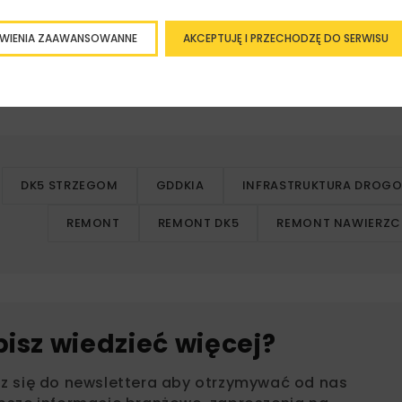
ji
WIENIA ZAAWANSOWANNE
AKCEPTUJĘ I PRZECHODZĘ DO SERWISU
żącego utrzymania dróg krajowych. Jego celem jest popr
ałości nawierzchni na jednym z kluczowych ciągów komuni
DK5 STRZEGOM
GDDKIA
INFRASTRUKTURA DROG
REMONT
REMONT DK5
REMONT NAWIERZC
bisz wiedzieć więcej?
sz się do newslettera aby otrzymywać od nas