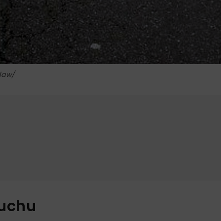
law/
ruchu