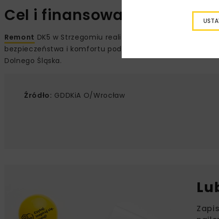
Cel i finansowanie inwestyc
USTA
Remont
DK5 w Strzegomiu realizowany jest w ramach bie
bezpieczeństwa i komfortu podróży oraz zwiększenie trw
Dolnego Śląska.
Źródło:
GDDKiA O/Wrocław
Lu
Zapi