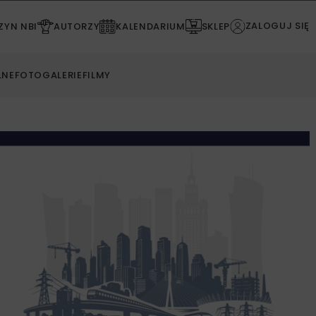
ZALOGUJ SIĘ
YN NBI
AUTORZY
KALENDARIUM
SKLEP
LNE
FOTOGALERIE
FILMY