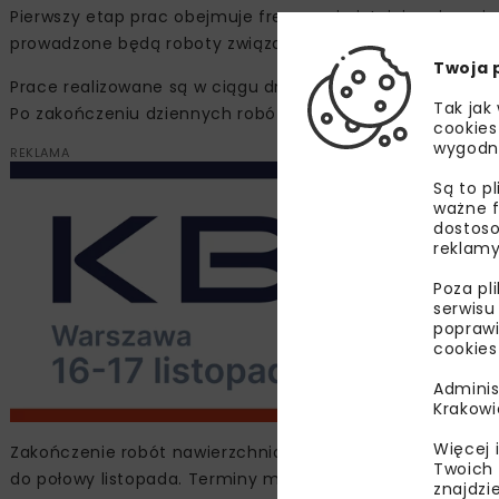
Pierwszy etap prac obejmuje frezowanie istniejącej nawie
prowadzone będą roboty związane z uzupełnieniem poboc
Twoja 
Prace realizowane są w ciągu dnia przy częściowym zajęci
Tak jak
Po zakończeniu dziennych robót przywracany jest przejazd
cookies
wygodn
REKLAMA
Są to p
ważne f
dostoso
reklamy
Poza pl
serwisu
poprawi
cookies
Adminis
Krakowi
Więcej 
Zakończenie robót nawierzchniowych zaplanowano na ko
Twoich 
do połowy listopada. Terminy mogą ulec zmianie w zale
znajdzi