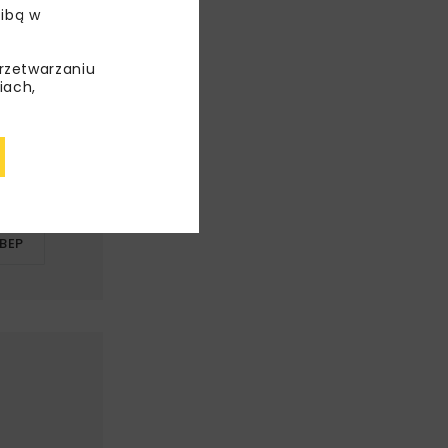
ibą w
przetwarzaniu
iach,
EGO
ICA
EGO
BEP