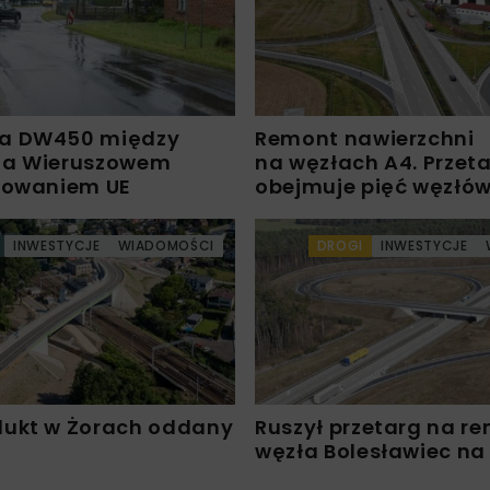
a DW450 między
Remont nawierzchni
 a Wieruszowem
na węzłach A4. Przet
sowaniem UE
obejmuje pięć węzłó
INWESTYCJE
WIADOMOŚCI
DROGI
INWESTYCJE
ukt w Żorach oddany
Ruszył przetarg na r
węzła Bolesławiec na