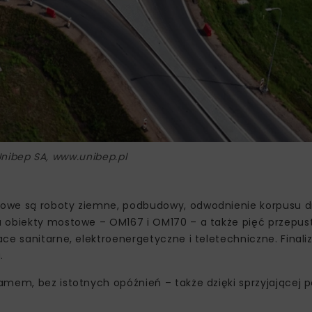
Unibep SA, www.unibep.pl
otowe są roboty ziemne, podbudowy, odwodnienie korpusu 
a obiekty mostowe – OM167 i OM170 – a także pięć przepu
ce sanitarne, elektroenergetyczne i teletechniczne. Final
.
amem, bez istotnych opóźnień – także dzięki sprzyjającej 