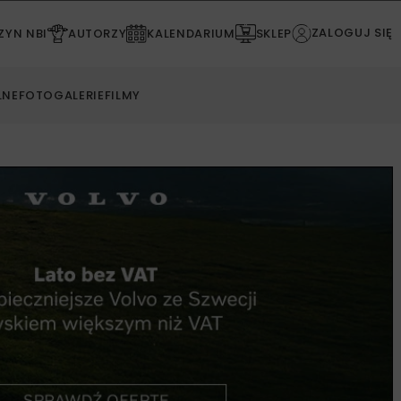
ZALOGUJ SIĘ
YN NBI
AUTORZY
KALENDARIUM
SKLEP
LNE
FOTOGALERIE
FILMY