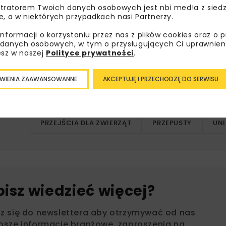
tratorem Twoich danych osobowych jest nbi med!a z siedz
e, a w niektórych przypadkach nasi Partnerzy.
025 r.
informacji o korzystaniu przez nas z plików cookies oraz o 
danych osobowych, w tym o przysługujących Ci uprawnien
esz w naszej
Polityce prywatności
.
DK66 OBWODNICA BIELSKA PODLASKI
WIENIA ZAAWANSOWANNE
AKCEPTUJĘ I PRZECHODZĘ DO SERWISU
INFRASTRUKTURA DROGOWA
OBWODN
OBWODNICA BIELSKA PODLASKI
PRZEJŚCIA DLA ZWIERZĄT
PRZEPUSTY
UNI
bisz wiedzieć więcej?
sz się do newslettera aby otrzymywać od nas
psze informacje branżowe, zaproszenia na