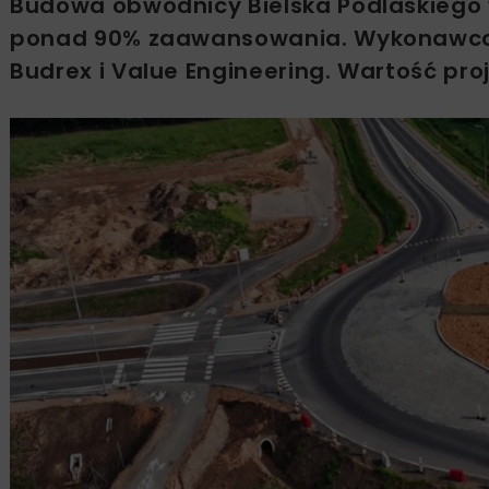
Budowa obwodnicy Bielska Podlaskiego w
ponad 90% zaawansowania. Wykonawcą in
Budrex i Value Engineering. Wartość proj