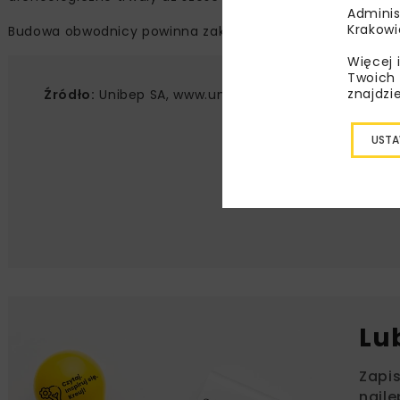
Adminis
Krakowi
Budowa obwodnicy powinna zakończyć się
w II połowie 2
Więcej 
Twoich 
znajdzi
Źródło:
Unibep SA, www.unibep.pl
USTA
Lu
Zapi
najle