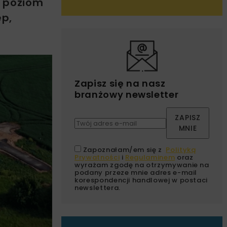
a poziom
ep,
Zapisz się na nasz
branżowy newsletter
ZAPISZ
MNIE
Zapoznałam/em się z
Polityką
Prywatności
i
Regulaminem
oraz
wyrażam zgodę na otrzymywanie na
podany przeze mnie adres e-mail
korespondencji handlowej w postaci
newslettera.