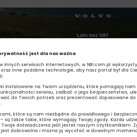
prywatność jest dla nas ważna
 w innych serwisach internetowych, w NBI.com.pl wykorzysty
 oraz inne podobne technologie, aby nasz portal był dla Cie
y.
liki instalowane na Twoim urządzeniu, które pomagają nam
dużym znaczeniu przyrodniczym, dlatego od początku realiz
unkcjonalności serwisu, zadbać o jego bezpieczeństwo, ul
wpływ na otoczenie. Zabezpieczano drzewa, unikało się ing
wać do Twoich potrzeb oraz prezentować dopasowane do Ci
ecjalistów — entomologów, ichtiologów i chiropterologów
.
a których powstają specjalne ekrany naprowadzające.
ikami, które są nam niezbędne do prawidłowego i bezpieczn
 – są także takie, które wymagają Twojej zgody. Każda udz
 osady z okresu wpływów rzymskich. Odkrycie fragmentów n
 Twoje doświadczenia jeśli jesteś naszym Użytkownikiem. Zg
prac i przekazanie znalezisk służbom konserwatorskim. P
 jest dobrowolna i można ją wycofać w dowolnym momenc
organizację frontu robót i przesunięcia w harmonogramie.