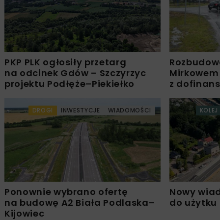
PKP PLK ogłosiły przetarg
Rozbudow
na odcinek Gdów – Szczyrzyc
Mirkowem
projektu Podłęże–Piekiełko
z dofinan
DROGI
INWESTYCJE
WIADOMOŚCI
KOLEJ
Ponownie wybrano ofertę
Nowy wiad
na budowę A2 Biała Podlaska–
do użytku
Kijowiec