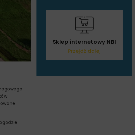
Sklep internetowy NBI
Przejdź dalej
drogowego
stów
izowane
pogodzie