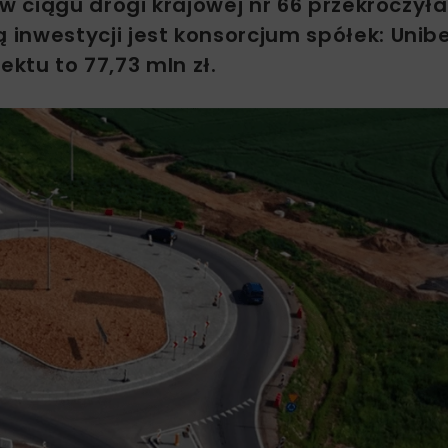
 ciągu drogi krajowej nr 66 przekroczył
westycji jest konsorcjum spółek: Unib
ektu to 77,73 mln zł.