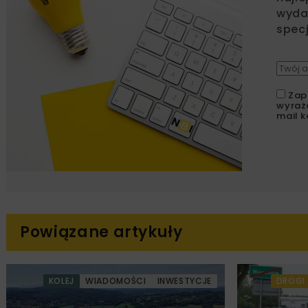
wydar
specj
Zap
wyraż
mail k
Powiązane artykuły
KOLEJ
WIADOMOŚCI
INWESTYCJE
DROGI