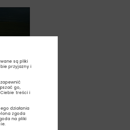
wane są pliki
bie przyjazny i
 zapewnić
acji
epszać go,
erencji
ebie treści i
. Ochronie
ego działania
ielona zgoda
aczyń,
oda na pliki
race
ie.