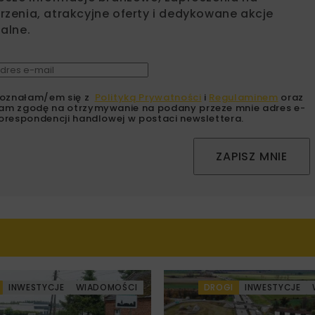
zenia, atrakcyjne oferty i dedykowane akcje
alne.
oznałam/em się z
Polityką Prywatności
i
Regulaminem
oraz
am zgodę na otrzymywanie na podany przeze mnie adres e-
orespondencji handlowej w postaci newslettera.
ZAPISZ MNIE
INWESTYCJE
WIADOMOŚCI
DROGI
INWESTYCJE