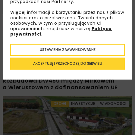
przypadkach nasi Partnerzy.
– Szczyrzyc projektu Podłęże–Piekiełko
Więcej informacji o korzystaniu przez nas z plików
cookies oraz o przetwarzaniu Twoich danych
DROGI
INWESTYCJE
WIADOMOŚCI
osobowych, w tym o przysługujących Ci
uprawnieniach, znajdziesz w naszej
Polityce
prywatności
.
USTAWIENIA ZAAWANSOWANNE
AKCEPTUJĘ I PRZECHODZĘ DO SERWISU
Rozbudowa DW450 między Mirkowem
a Wieruszowem z dofinansowaniem UE
DROGI
INWESTYCJE
WIADOMOŚCI