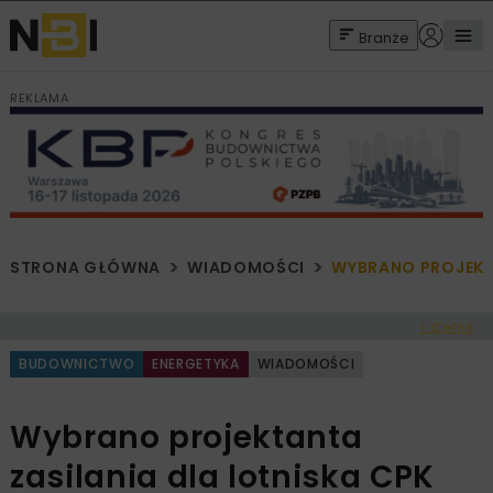
Branże
REKLAMA
STRONA GŁÓWNA
WIADOMOŚCI
WYBRANO PROJEKTA
< Cofnij
BUDOWNICTWO
ENERGETYKA
WIADOMOŚCI
Wybrano projektanta
zasilania dla lotniska CPK