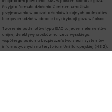
inicjatorami powstania ISAC w polskim sektorze gazu.
Przyjęta formuła działania Centrum umożliwia
przyjmowanie w poczet członków kolejnych podmiotów
biorących udział w obrocie i dystrybucji gazu w Polsce.
Tworzenie podmiotów typu ISAC to jeden z elementów
unijnej dyrektywy środków na rzecz wysokiego,
wspólnego poziomu bezpieczeństwa sieci i systemów
informatycznych na terytorium Unii Europejskiej (NIS 2),
którą kraje członkowskie UE powinny zaimplementować
do 17 października 2024 r. W polskim porządku prawnym
dyrektywa NIS 2 zostanie zaimplementowana poprzez
nowelizację Ustawy o Krajowym Systemie
Cyberbezpieczeństwa.
Źródło:
Operator Gazociągów Przesyłowych GAZ-
SYSTEM SA, www.gaz-system.pl