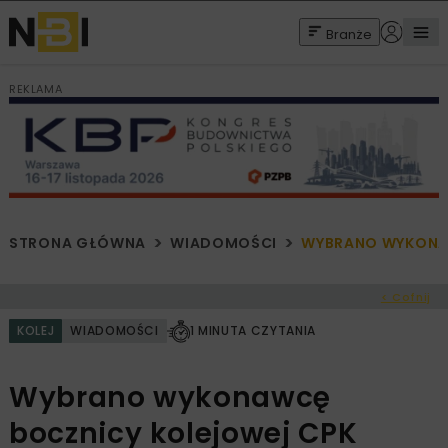
Branże
REKLAMA
STRONA GŁÓWNA
WIADOMOŚCI
WYBRANO WYKONA
< Cofnij
KOLEJ
WIADOMOŚCI
1 MINUTA CZYTANIA
Wybrano wykonawcę
bocznicy kolejowej CPK