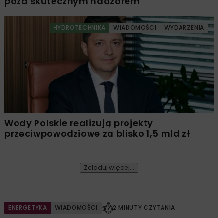
poza skutecznym nadzorem
HYDROTECHNIKA
WIADOMOŚCI
WYDARZENIA
Wody Polskie realizują projekty
przeciwpowodziowe za blisko 1,5 mld zł
Załaduj więcej...
ENERGETYKA
WIADOMOŚCI
2 MINUTY CZYTANIA