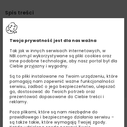
Spis treści
Mentoring, który naprawdę działa
Przewaga startu z mentorką
Twoja prywatność jest dla nas ważna
Mentoring – sprawdzony sposób na sukces
Docenieni przez ekspertów – prestiżowa
Tak jak w innych serwisach internetowych, w
NBI.com.pl wykorzystywane są pliki cookies oraz
nagroda Super M
inne podobne technologie, aby nasz portal był dla
Inspiracja na przyszłość
Ciebie przyjazny i wygodny.
Rozwijanie kompetencji przyszłości celem
Są to pliki instalowane na Twoim urządzeniu, które
programu
pomagają nam zapewnić ważne funkcjonalności
serwisu, zadbać o jego bezpieczeństwo, ulepszać
go, dostosować do Twoich potrzeb oraz
prezentować dopasowane do Ciebie treści i
reklamy.
Mentoring F2F 2025/26 bije kolejne rekordy! Do
Poza plikami, które są nam niezbędne do
najnowszej IV edycji programu zgłosiło się aż 140
prawidłowego i bezpiecznego działania serwisu –
są także takie, które wymagają Twojej zgody.
studentek z 25 uczelni technicznych z całej Polski, a 50 z