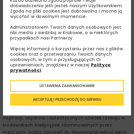
Każda udzielona zgoda poprawi Twoje
nich z 12 uczelni już rozpoczyna indywidualną pracę z
doświadczenia jeśli jesteś naszym Użytkownikiem.
mentorkami ze świata biznesu, nauki i technologii. 29
Zgoda na pliki cookies jest dobrowolna i można ją
wycofać w dowolnym momencie.
października Fundacja Mentoring F2F otrzymała
prestiżową nagrodę Super M w kategorii „program
Administratorem Twoich danych osobowych jest
mentoringowy prowadzony przez NGO’s”, potwierdzając
nbi med!a z siedzibą w Krakowie, a w niektórych
przypadkach nasi Partnerzy.
jakość i pozycję lidera wśród programów wspierających
kobiety w STEM.
Więcej informacji o korzystaniu przez nas z plików
cookies oraz o przetwarzaniu Twoich danych
Mentoring, który naprawdę
osobowych, w tym o przysługujących Ci
uprawnieniach, znajdziesz w naszej
Polityce
działa
prywatności
.
Dynamicznie rosnące zainteresowanie mentoringiem
USTAWIENIA ZAAWANSOWANNE
pokazuje, że kobiety coraz odważniej sięgają po
narzędzia rozwoju osobistego. Program Mentoring F2F
AKCEPTUJĘ I PRZECHODZĘ DO SERWISU
odpowiada na realne potrzeby studentek STEM, oferując
im nie tylko zdobycie wiedzy, ale także dostęp do
inspiracji, wsparcia i autentycznych ścieżek rozwoju w
środowiskach tradycyjnie zdominowanych przez
mężczyzn. Liczba zgłoszeń do tegorocznej edycji jasno