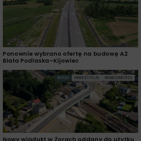
Ponownie wybrano ofertę na budowę A2
Biała Podlaska–Kijowiec
KOLEJ
INWESTYCJE
WIADOMOŚCI
Nowy wiadukt w Żorach oddany do użytku