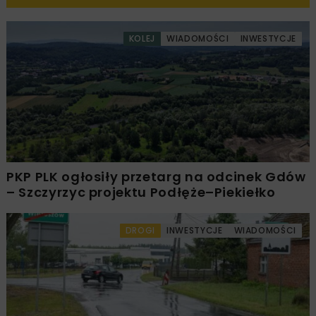
KOLEJ
WIADOMOŚCI
INWESTYCJE
PKP PLK ogłosiły przetarg na odcinek Gdów
– Szczyrzyc projektu Podłęże–Piekiełko
DROGI
INWESTYCJE
WIADOMOŚCI