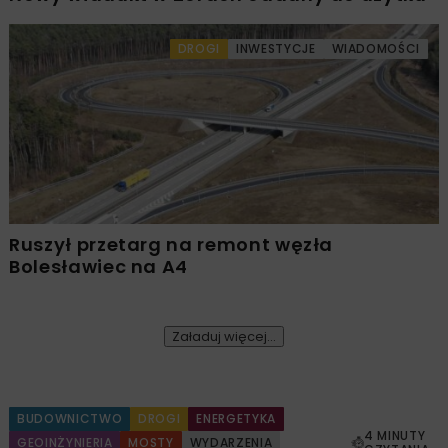
DROGI
INWESTYCJE
WIADOMOŚCI
Ruszył przetarg na remont węzła
Bolesławiec na A4
Załaduj więcej...
BUDOWNICTWO
DROGI
ENERGETYKA
4 MINUTY
GEOINŻYNIERIA
MOSTY
WYDARZENIA