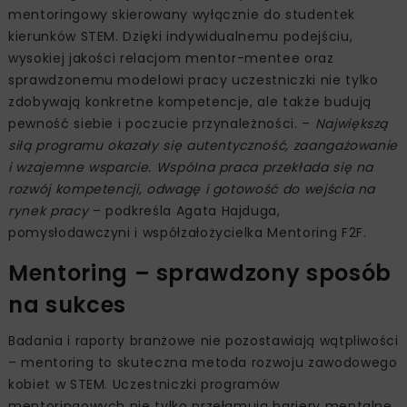
mentoringowy skierowany wyłącznie do studentek
kierunków STEM. Dzięki indywidualnemu podejściu,
wysokiej jakości relacjom mentor-mentee oraz
sprawdzonemu modelowi pracy uczestniczki nie tylko
zdobywają konkretne kompetencje, ale także budują
pewność siebie i poczucie przynależności. –
Największą
siłą programu okazały się autentyczność, zaangażowanie
i wzajemne wsparcie. Wspólna praca przekłada się na
rozwój kompetencji, odwagę i gotowość do wejścia na
rynek pracy
– podkreśla Agata Hajduga,
pomysłodawczyni i współzałożycielka Mentoring F2F.
Mentoring – sprawdzony sposób
na sukces
Badania i raporty branżowe nie pozostawiają wątpliwości
– mentoring to skuteczna metoda rozwoju zawodowego
kobiet w STEM. Uczestniczki programów
mentoringowych nie tylko przełamują bariery mentalne