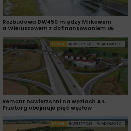
Rozbudowa DW450 między Mirkowem
a Wieruszowem z dofinansowaniem UE
DROGI
INWESTYCJE
WIADOMOŚCI
Remont nawierzchni na węzłach A4.
Przetarg obejmuje pięć węzłów
DROGI
INWESTYCJE
WIADOMOŚCI