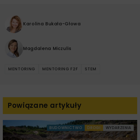
Karolina Bukała-Głowa
Magdalena Miczulis
MENTORING
MENTORING F2F
STEM
Powiązane artykuły
BUDOWNICTWO
DROGI
WYDARZENIA