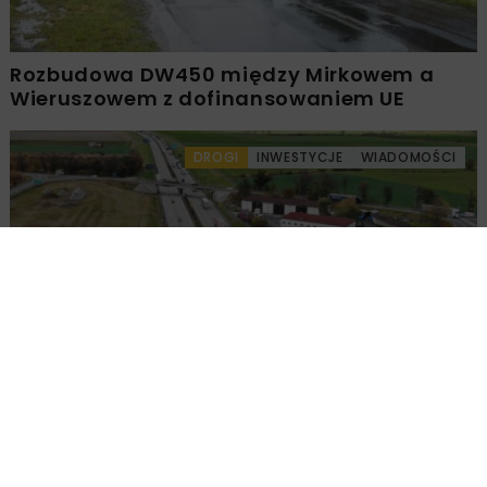
Rozbudowa DW450 między Mirkowem a
Wieruszowem z dofinansowaniem UE
DROGI
INWESTYCJE
WIADOMOŚCI
Remont nawierzchni na węzłach A4.
Przetarg obejmuje pięć węzłów
Załaduj więcej...