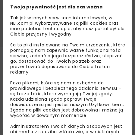
handlowej w postaci newslettera.
Twoja prywatność jest dla nas ważna
Tak jak w innych serwisach internetowych, w
ZAPISZ MNIE
NBI.com.pl wykorzystywane są pliki cookies oraz
inne podobne technologie, aby nasz portal był dla
Ciebie przyjazny i wygodny.
Są to pliki instalowane na Twoim urządzeniu, które
pomagają nam zapewnić ważne funkcjonalności
Powiązane artykuły
serwisu, zadbać o jego bezpieczeństwo, ulepszać
go, dostosować do Twoich potrzeb oraz
prezentować dopasowane do Ciebie treści i
reklamy.
KOLEJ
WIADOMOŚCI
INWESTYCJE
Poza plikami, które są nam niezbędne do
prawidłowego i bezpiecznego działania serwisu –
są także takie, które wymagają Twojej zgody.
Każda udzielona zgoda poprawi Twoje
doświadczenia jeśli jesteś naszym Użytkownikiem.
Zgoda na pliki cookies jest dobrowolna i można ją
wycofać w dowolnym momencie.
Administratorem Twoich danych osobowych jest
nbi med!a z siedzibą w Krakowie, a w niektórych