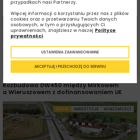
PKP PLK ogłosiły przetarg na odcinek Gdów
przypadkach nasi Partnerzy.
– Szczyrzyc projektu Podłęże–Piekiełko
Więcej informacji o korzystaniu przez nas z plików
cookies oraz o przetwarzaniu Twoich danych
DROGI
INWESTYCJE
WIADOMOŚCI
osobowych, w tym o przysługujących Ci
uprawnieniach, znajdziesz w naszej
Polityce
prywatności
.
USTAWIENIA ZAAWANSOWANNE
AKCEPTUJĘ I PRZECHODZĘ DO SERWISU
Rozbudowa DW450 między Mirkowem
a Wieruszowem z dofinansowaniem UE
DROGI
INWESTYCJE
WIADOMOŚCI