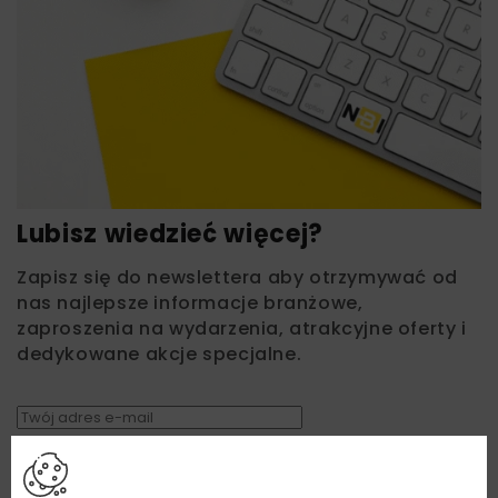
Lubisz wiedzieć więcej?
Zapisz się do newslettera aby otrzymywać od
nas najlepsze informacje branżowe,
zaproszenia na wydarzenia, atrakcyjne oferty i
dedykowane akcje specjalne.
Zapoznałam/em się z
Polityką Prywatności
i
Regulaminem
oraz wyrażam zgodę na otrzymywanie na
podany przeze mnie adres e-mail korespondencji