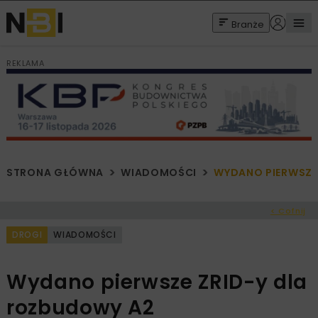
Branże
REKLAMA
STRONA GŁÓWNA
WIADOMOŚCI
WYDANO PIERWSZE
< Cofnij
DROGI
WIADOMOŚCI
Wydano pierwsze ZRID-y dla
rozbudowy A2