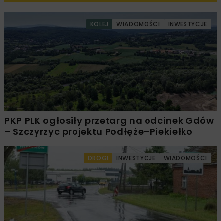
KOLEJ
WIADOMOŚCI
INWESTYCJE
PKP PLK ogłosiły przetarg na odcinek Gdów
– Szczyrzyc projektu Podłęże–Piekiełko
DROGI
INWESTYCJE
WIADOMOŚCI