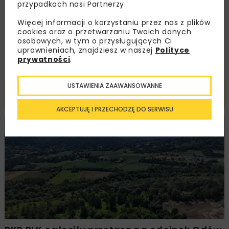
przypadkach nasi Partnerzy.
handlowej w postaci newslettera.
Więcej informacji o korzystaniu przez nas z plików
cookies oraz o przetwarzaniu Twoich danych
ZAPISZ MNIE
osobowych, w tym o przysługujących Ci
uprawnieniach, znajdziesz w naszej
Polityce
prywatności
.
USTAWIENIA ZAAWANSOWANNE
Powiązane artykuły
AKCEPTUJĘ I PRZECHODZĘ DO SERWISU
KOLEJ
WIADOMOŚCI
INWESTYCJE