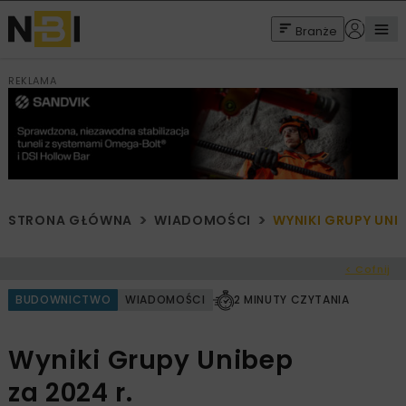
Branże
REKLAMA
STRONA GŁÓWNA
WIADOMOŚCI
WYNIKI GRUPY UNIB
< Cofnij
BUDOWNICTWO
WIADOMOŚCI
2 MINUTY CZYTANIA
Wyniki Grupy Unibep
za 2024 r.