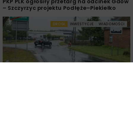
PKP PLK ogłosiły przetarg na odcinek Gdów
– Szczyrzyc projektu Podłęże–Piekiełko
DROGI
INWESTYCJE
WIADOMOŚCI
Rozbudowa DW450 między Mirkowem a
Wieruszowem z dofinansowaniem UE
DROGI
INWESTYCJE
WIADOMOŚCI