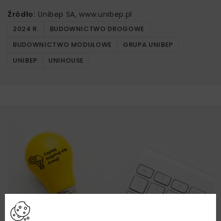
Źródło:
Unibep SA, www.unibep.pl
2024 R.
BUDOWNICTWO DROGOWE
BUDOWNICTWO MODUŁOWE
GRUPA UNIBEP
UNIBEP
UNIHOUSE