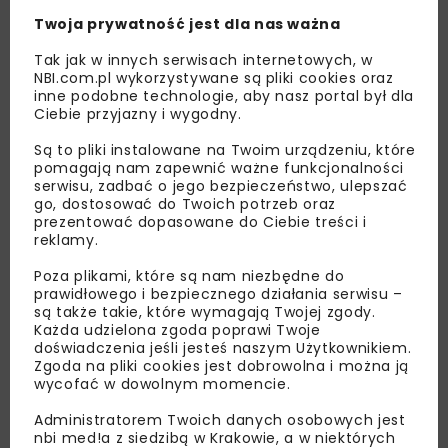
Twoja prywatność jest dla nas ważna
Tak jak w innych serwisach internetowych, w
NBI.com.pl wykorzystywane są pliki cookies oraz
inne podobne technologie, aby nasz portal był dla
Ciebie przyjazny i wygodny.
Są to pliki instalowane na Twoim urządzeniu, które
pomagają nam zapewnić ważne funkcjonalności
serwisu, zadbać o jego bezpieczeństwo, ulepszać
go, dostosować do Twoich potrzeb oraz
Lubisz wiedzieć więcej?
prezentować dopasowane do Ciebie treści i
reklamy.
Zapisz się do newslettera aby otrzymywać od
nas najlepsze informacje branżowe,
Poza plikami, które są nam niezbędne do
prawidłowego i bezpiecznego działania serwisu –
zaproszenia na wydarzenia, atrakcyjne oferty i
są także takie, które wymagają Twojej zgody.
dedykowane akcje specjalne.
Każda udzielona zgoda poprawi Twoje
doświadczenia jeśli jesteś naszym Użytkownikiem.
Zgoda na pliki cookies jest dobrowolna i można ją
wycofać w dowolnym momencie.
Zapoznałam/em się z
Polityką Prywatności
i
Administratorem Twoich danych osobowych jest
Regulaminem
oraz wyrażam zgodę na otrzymywanie na
nbi med!a z siedzibą w Krakowie, a w niektórych
podany przeze mnie adres e-mail korespondencji