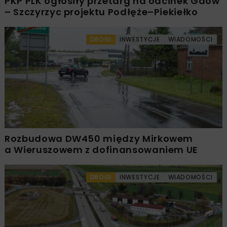
PKP PLK ogłosiły przetarg na odcinek Gdów
– Szczyrzyc projektu Podłęże–Piekiełko
DROGI
INWESTYCJE
WIADOMOŚCI
Rozbudowa DW450 między Mirkowem
a Wieruszowem z dofinansowaniem UE
DROGI
INWESTYCJE
WIADOMOŚCI