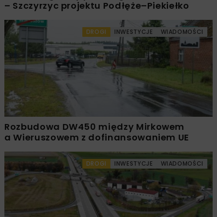
– Szczyrzyc projektu Podłęże–Piekiełko
DROGI
INWESTYCJE
WIADOMOŚCI
Rozbudowa DW450 między Mirkowem
a Wieruszowem z dofinansowaniem UE
DROGI
INWESTYCJE
WIADOMOŚCI