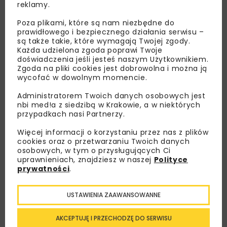
reklamy.
Poza plikami, które są nam niezbędne do
prawidłowego i bezpiecznego działania serwisu –
są także takie, które wymagają Twojej zgody.
Każda udzielona zgoda poprawi Twoje
doświadczenia jeśli jesteś naszym Użytkownikiem.
Zgoda na pliki cookies jest dobrowolna i można ją
wycofać w dowolnym momencie.
Administratorem Twoich danych osobowych jest
Lubisz wiedzieć więcej?
nbi med!a z siedzibą w Krakowie, a w niektórych
przypadkach nasi Partnerzy.
Zapisz się do newslettera aby otrzymywać od
nas najlepsze informacje branżowe,
Więcej informacji o korzystaniu przez nas z plików
cookies oraz o przetwarzaniu Twoich danych
zaproszenia na wydarzenia, atrakcyjne oferty i
osobowych, w tym o przysługujących Ci
dedykowane akcje specjalne.
uprawnieniach, znajdziesz w naszej
Polityce
prywatności
.
USTAWIENIA ZAAWANSOWANNE
Zapoznałam/em się z
Polityką Prywatności
i
Regulaminem
oraz wyrażam zgodę na otrzymywanie na
AKCEPTUJĘ I PRZECHODZĘ DO SERWISU
podany przeze mnie adres e-mail korespondencji