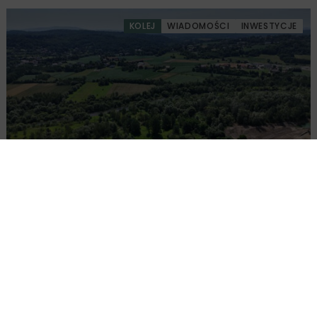
KOLEJ
WIADOMOŚCI
INWESTYCJE
PKP PLK ogłosiły przetarg na odcinek Gdów
– Szczyrzyc projektu Podłęże–Piekiełko
DROGI
INWESTYCJE
WIADOMOŚCI