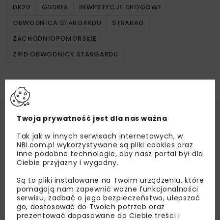
DK20
GDDKIA
INWESTYCJE DROGOWE
OBWODNICA STARGARDU
STRABAG
ZACHODNIOPOMORSKIE
ZRID OBWODNICY STARGARDU
Twoja prywatność jest dla nas ważna
Tak jak w innych serwisach internetowych, w
NBI.com.pl wykorzystywane są pliki cookies oraz
inne podobne technologie, aby nasz portal był dla
Ciebie przyjazny i wygodny.
Są to pliki instalowane na Twoim urządzeniu, które
pomagają nam zapewnić ważne funkcjonalności
serwisu, zadbać o jego bezpieczeństwo, ulepszać
go, dostosować do Twoich potrzeb oraz
prezentować dopasowane do Ciebie treści i