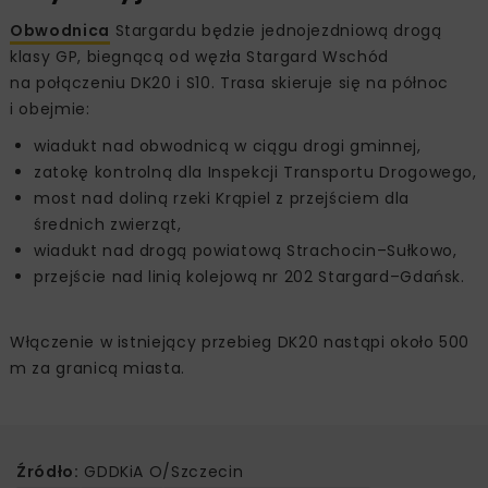
Obwodnica
Stargardu będzie jednojezdniową drogą
klasy GP, biegnącą od węzła Stargard Wschód
na połączeniu DK20 i S10. Trasa skieruje się na północ
i obejmie:
wiadukt nad obwodnicą w ciągu drogi gminnej,
zatokę kontrolną dla Inspekcji Transportu Drogowego,
most nad doliną rzeki Krąpiel z przejściem dla
średnich zwierząt,
wiadukt nad drogą powiatową Strachocin–Sułkowo,
przejście nad linią kolejową nr 202 Stargard–Gdańsk.
Włączenie w istniejący przebieg DK20 nastąpi około 500
m za granicą miasta.
Źródło:
GDDKiA O/Szczecin