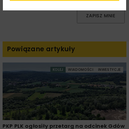
handlowej w postaci newslettera.
ZAPISZ MNIE
Powiązane artykuły
KOLEJ
WIADOMOŚCI
INWESTYCJE
PKP PLK ogłosiły przetarg na odcinek Gdów