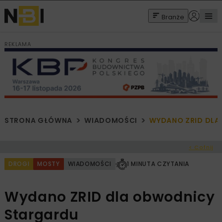
Branże
REKLAMA
STRONA GŁÓWNA
WIADOMOŚCI
WYDANO ZRID DLA
< Cofnij
DROGI
MOSTY
WIADOMOŚCI
1 MINUTA CZYTANIA
Wydano ZRID dla obwodnicy
Stargardu