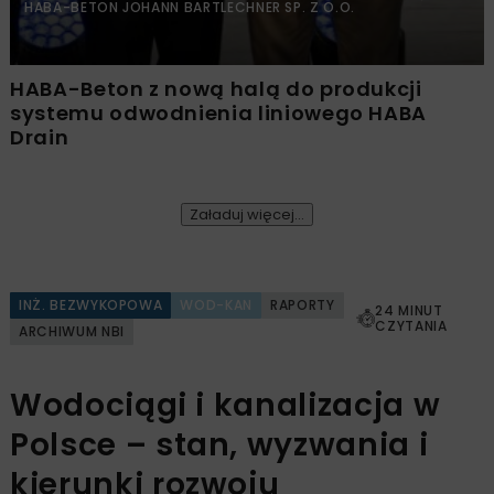
HABA-BETON JOHANN BARTLECHNER SP. Z O.O.
HABA-Beton z nową halą do produkcji
systemu odwodnienia liniowego HABA
Drain
Załaduj więcej...
INŻ. BEZWYKOPOWA
WOD-KAN
RAPORTY
24 MINUT
CZYTANIA
ARCHIWUM NBI
Wodociągi i kanalizacja w
Polsce – stan, wyzwania i
kierunki rozwoju