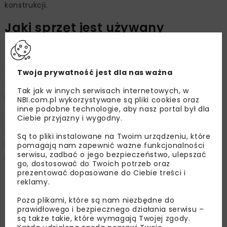
konstrukcji.
Jaki sprzęt jest używany
do produkcji betonu
szybkosprawnego?
Twoja prywatność jest dla nas ważna
Firma Batarus jako jedyna w Polsce może pochwalić się
Tak jak w innych serwisach internetowych, w
posiadaniem mieszalnika wolumetrycznego –
NBI.com.pl wykorzystywane są pliki cookies oraz
ciężarówki, która jest wyposażona w kosze zasypowe
inne podobne technologie, aby nasz portal był dla
Ciebie przyjazny i wygodny.
na wodę, specjalny szybki cement, piasek, mieszankę
kruszyw oraz chemię i może wyprodukować mieszankę
Są to pliki instalowane na Twoim urządzeniu, które
betonu szybkosprawnego według dowolnie ustawianych
pomagają nam zapewnić ważne funkcjonalności
serwisu, zadbać o jego bezpieczeństwo, ulepszać
parametrów.
go, dostosować do Twoich potrzeb oraz
prezentować dopasowane do Ciebie treści i
Czy może Pan podać konkretny
reklamy.
przykład zastosowania tego
Poza plikami, które są nam niezbędne do
prawidłowego i bezpiecznego działania serwisu –
produktu?
są także takie, które wymagają Twojej zgody.