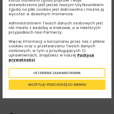
Każda udzielona zgoda poprawi Twoje
Jedną z bardzo ciekawych realizacji była wymiana płyt
doświadczenia jeśli jesteś naszym Użytkownikiem.
Zgoda na pliki cookies jest dobrowolna i można ją
betonowych na lotnisku w Gdańsku. Naszym zadaniem
wycofać w dowolnym momencie.
było obcięcie i wykucie starych, zniszczonych płyt
betonowych, a następnie ułożenie zbrojenia i mieszanki
Administratorem Twoich danych osobowych jest
nbi med!a z siedzibą w Krakowie, a w niektórych
betonowej według naszej autorskiej receptury BTR01.
przypadkach nasi Partnerzy.
Na koniec odtwarzaliśmy szczeliny dylatacyjne.
Wszystko odbywało się na stanowisku postojowym dla
Więcej informacji o korzystaniu przez nas z plików
cookies oraz o przetwarzaniu Twoich danych
samolotów. Ten zakres prac rozpoczęliśmy o godzinie 7,
osobowych, w tym o przysługujących Ci
a o godzinie 21 na nowej nawierzchni zaparkował
uprawnieniach, znajdziesz w naszej
Polityce
samolot. Cała realizacja od rozpoczęcia do oddania
prywatności
.
do użytkowania trwała tylko ok. 14 godzin. Takich zadań
mieliśmy już bardzo dużo.
USTAWIENIA ZAAWANSOWANNE
Dziękuję za rozmowę.
AKCEPTUJĘ I PRZECHODZĘ DO SERWISU
Więcej na
https://batarus.com.pl