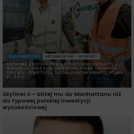
BUDOWNICTWO
ARCHIWUM NBI
WYWIADY
ROZMOWA Z PIOTREM PIKUŁĄ, DYREKTOREM KONTRAKTU Z
WARBUD SA, ORAZ SZYMONEM ZDUŃCZYKIEM, CZŁONKIEM
ZARZĄDU I DYREKTOREM ZARZĄDZAJĄCYM KARIMPOL POLSKA
SP. Z O.O.
Skyliner II – bliżej mu do Manhattanu niż
do typowej polskiej inwestycji
wysokościowej