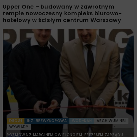
Upper One – budowany w zawrotnym
tempie nowoczesny kompleks biurowo-
hotelowy w ścisłym centrum Warszawy
DROGI
INŻ. BEZWYKOPOWA
WOD-KAN
ARCHIWUM NBI
WYWIADY
ROZMOWA Z MARCINEM CWIELONGIEM, PREZESEM ZARZĄDU