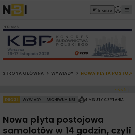
Branże
REKLAMA
STRONA GŁÓWNA
WYWIADY
NOWA PŁYTA POSTOJO
< Cofnij
DROGI
WYWIADY
ARCHIWUM NBI
4 MINUTY CZYTANIA
Nowa płyta postojowa
samolotów w 14 godzin, czyli