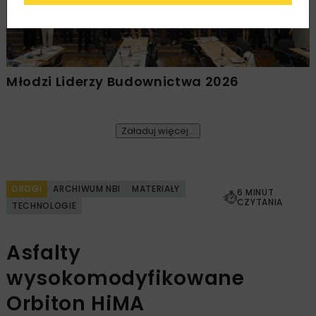
Młodzi Liderzy Budownictwa 2026
Załaduj więcej...
DROGI
ARCHIWUM NBI
MATERIAŁY
6 MINUT
CZYTANIA
TECHNOLOGIE
Asfalty
wysokomodyfikowane
Orbiton HiMA