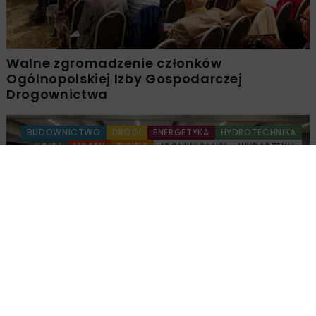
Walne zgromadzenie członków
Ogólnopolskiej Izby Gospodarczej
Drogownictwa
BUDOWNICTWO
DROGI
ENERGETYKA
HYDROTECHNIKA
KOLEJ
MOSTY
TUNELE
ARCHIWUM NBI
WYDARZENIA
Młodzi Liderzy Budownictwa 2026