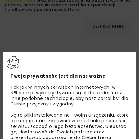
Regulaminem
oraz wyrażam zgodę na otrzymywanie na
podany przeze mnie adres e-mail korespondencji
handlowej w postaci newslettera.
ZAPISZ MNIE
Powiązane artykuły
Twoja prywatność jest dla nas ważna
DROGI
MOSTY
TUNELE
ARCHIWUM NBI
WYDARZENIA
Tak jak w innych serwisach internetowych, w
NBI.com.pl wykorzystywane są pliki cookies oraz
inne podobne technologie, aby nasz portal był dla
Ciebie przyjazny i wygodny.
Są to pliki instalowane na Twoim urządzeniu, które
pomagają nam zapewnić ważne funkcjonalności
serwisu, zadbać o jego bezpieczeństwo, ulepszać
go, dostosować do Twoich potrzeb oraz
prezentować dopasowane do Ciebie treści i