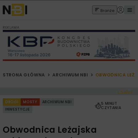
Branże
REKLAMA
STRONA GŁÓWNA
ARCHIWUM NBI
OBWODNICA LEŻA
< Cofnij
DROGI
MOSTY
ARCHIWUM NBI
5 MINUT
CZYTANIA
INWESTYCJE
Obwodnica Leżajska