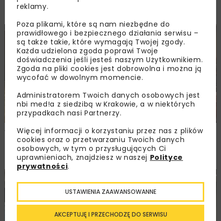
reklamy.
NOVDROG 2026
Poza plikami, które są nam niezbędne do
prawidłowego i bezpiecznego działania serwisu –
DROGI
MOSTY
TUNELE
ARCHIWUM NBI
WYDARZENIA
są także takie, które wymagają Twojej zgody.
Każda udzielona zgoda poprawi Twoje
doświadczenia jeśli jesteś naszym Użytkownikiem.
Zgoda na pliki cookies jest dobrowolna i można ją
wycofać w dowolnym momencie.
Administratorem Twoich danych osobowych jest
nbi med!a z siedzibą w Krakowie, a w niektórych
przypadkach nasi Partnerzy.
Więcej informacji o korzystaniu przez nas z plików
Walne zgromadzenie członków
cookies oraz o przetwarzaniu Twoich danych
Ogólnopolskiej Izby Gospodarczej
osobowych, w tym o przysługujących Ci
Drogownictwa
uprawnieniach, znajdziesz w naszej
Polityce
prywatności
.
BUDOWNICTWO
DROGI
ENERGETYKA
HYDROTECHNIKA
KOLEJ
MOSTY
TUNELE
ARCHIWUM NBI
WYDARZENIA
USTAWIENIA ZAAWANSOWANNE
AKCEPTUJĘ I PRZECHODZĘ DO SERWISU