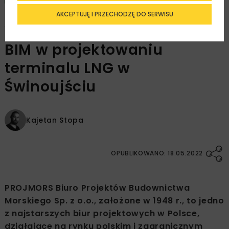
AKCEPTUJĘ I PRZECHODZĘ DO SERWISU
Wykorzystanie metodyki
BIM w projektowaniu
terminalu LNG w
Świnoujściu
Kajetan Stopa
OPUBLIKOWANO: 18.05.2022
PROJMORS Biuro Projektów Budownictwa
Morskiego Sp. z o.o., założone w 1948 r., to jedno
z najstarszych biur projektowych w Polsce,
działające na rynku polskim i zagranicznym