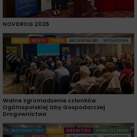
NOVDROG 2026
DROGI
MOSTY
TUNELE
ARCHIWUM NBI
WYDARZENIA
Walne zgromadzenie członków
Ogólnopolskiej Izby Gospodarczej
Drogownictwa
BUDOWNICTWO
DROGI
ENERGETYKA
HYDROTECHNIKA
KOLEJ
MOSTY
TUNELE
ARCHIWUM NBI
WYDARZENIA