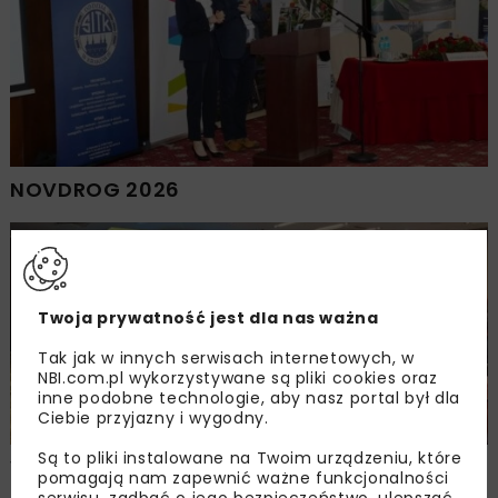
NOVDROG 2026
DROGI
MOSTY
TUNELE
ARCHIWUM NBI
WYDARZENIA
Twoja prywatność jest dla nas ważna
Tak jak w innych serwisach internetowych, w
NBI.com.pl wykorzystywane są pliki cookies oraz
inne podobne technologie, aby nasz portal był dla
Ciebie przyjazny i wygodny.
Są to pliki instalowane na Twoim urządzeniu, które
Walne zgromadzenie członków
pomagają nam zapewnić ważne funkcjonalności
Ogólnopolskiej Izby Gospodarczej
serwisu, zadbać o jego bezpieczeństwo, ulepszać