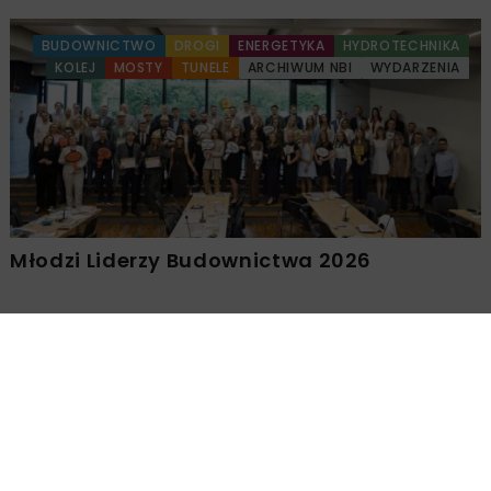
BUDOWNICTWO
DROGI
ENERGETYKA
HYDROTECHNIKA
KOLEJ
MOSTY
TUNELE
ARCHIWUM NBI
WYDARZENIA
Młodzi Liderzy Budownictwa 2026
Załaduj więcej...
BUDOWNICTWO
GEOINŻYNIERIA
5 MINUT
CZYTANIA
ARCHIWUM NBI
MATERIAŁY