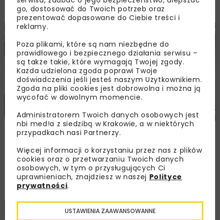
Drogownictwa
go, dostosować do Twoich potrzeb oraz
prezentować dopasowane do Ciebie treści i
reklamy.
BUDOWNICTWO
DROGI
ENERGETYKA
HYDROTECHNIKA
Poza plikami, które są nam niezbędne do
KOLEJ
MOSTY
TUNELE
ARCHIWUM NBI
WYDARZENIA
prawidłowego i bezpiecznego działania serwisu –
są także takie, które wymagają Twojej zgody.
Każda udzielona zgoda poprawi Twoje
doświadczenia jeśli jesteś naszym Użytkownikiem.
Zgoda na pliki cookies jest dobrowolna i można ją
wycofać w dowolnym momencie.
Administratorem Twoich danych osobowych jest
nbi med!a z siedzibą w Krakowie, a w niektórych
Młodzi Liderzy Budownictwa 2026
przypadkach nasi Partnerzy.
Więcej informacji o korzystaniu przez nas z plików
cookies oraz o przetwarzaniu Twoich danych
Załaduj więcej...
osobowych, w tym o przysługujących Ci
uprawnieniach, znajdziesz w naszej
Polityce
prywatności
.
BUDOWNICTWO
GEOINŻYNIERIA
5 MINUT
USTAWIENIA ZAAWANSOWANNE
CZYTANIA
HYDROTECHNIKA
ARCHIWUM NBI