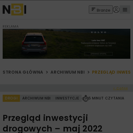
Branże
REKLAMA
STRONA GŁÓWNA
ARCHIWUM NBI
PRZEGLĄD INWES
< Cofnij
DROGI
ARCHIWUM NBI
INWESTYCJE
5 MINUT CZYTANIA
Przegląd inwestycji
drogowych – maj 2022