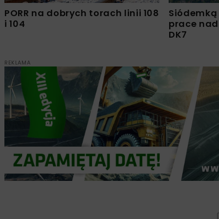
PORR na dobrych torach linii 108
Siódemką 
i 104
prace nad
DK7
REKLAMA