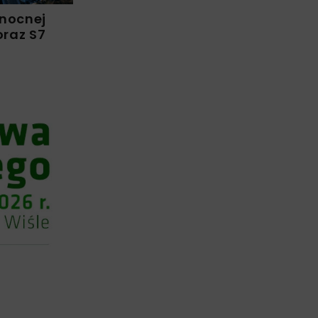
łnocnej
raz S7