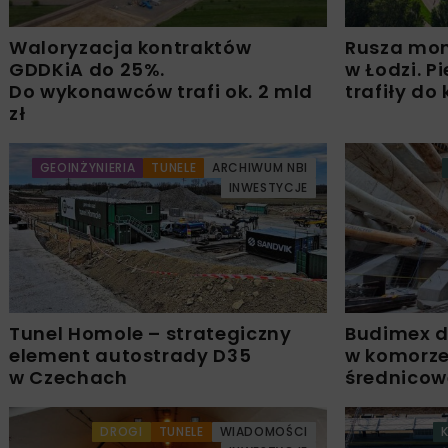
Waloryzacja kontraktów
Rusza mon
GDDKiA do 25%.
w Łodzi. P
Do wykonawców trafi ok. 2 mld
trafiły do
zł
GEOINŻYNIERIA
TUNELE
ARCHIWUM NBI
INWESTYCJE
Tunel Homole – strategiczny
Budimex d
element autostrady D35
w komorze
w Czechach
średnicow
DROGI
TUNELE
WIADOMOŚCI