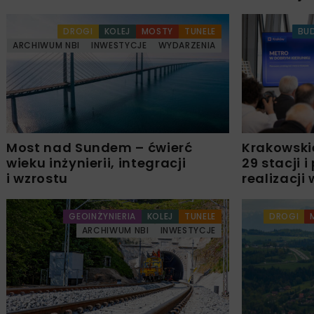
DROGI
KOLEJ
MOSTY
TUNELE
BU
ARCHIWUM NBI
INWESTYCJE
WYDARZENIA
Most nad Sundem – ćwierć
Krakowskie
wieku inżynierii, integracji
29 stacji 
i wzrostu
realizacji
GEOINŻYNIERIA
KOLEJ
TUNELE
DROGI
ARCHIWUM NBI
INWESTYCJE