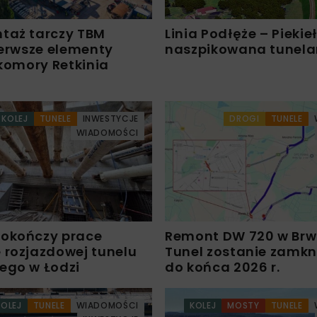
taż tarczy TBM
Linia Podłęże – Piekie
ierwsze elementy
naszpikowana tunel
 komory Retkinia
KOLEJ
TUNELE
INWESTYCJE
DROGI
TUNELE
WIADOMOŚCI
okończy prace
Remont DW 720 w Brw
 rozjazdowej tunelu
Tunel zostanie zamkn
ego w Łodzi
do końca 2026 r.
KOLEJ
TUNELE
WIADOMOŚCI
KOLEJ
MOSTY
TUNELE