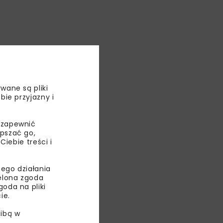
wane są pliki
bie przyjazny i
 zapewnić
epszać go,
ebie treści i
ego działania
ielona zgoda
oda na pliki
WIADOMOŚCI
ie.
INWESTYCJE
ibą w