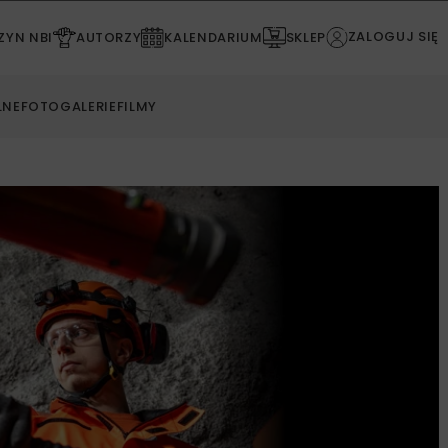
ZALOGUJ SIĘ
YN NBI
AUTORZY
KALENDARIUM
SKLEP
LNE
FOTOGALERIE
FILMY