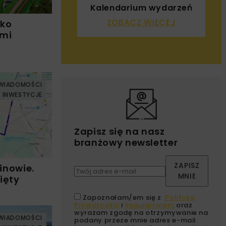
Kalendarium wydarzeń
ZOBACZ WIĘCEJ
łko
ami
WIADOMOŚCI
INWESTYCJE
Zapisz się na nasz
branżowy newsletter
ZAPISZ
inowie.
MNIE
ięty
Zapoznałam/em się z
Polityką
Prywatności
i
Regulaminem
oraz
wyrażam zgodę na otrzymywanie na
WIADOMOŚCI
podany przeze mnie adres e-mail