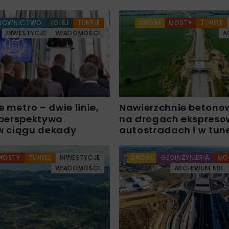
DOWNICTWO
KOLEJ
TUNELE
DROGI
MOSTY
TUNELE
INWESTYCJE
WIADOMOŚCI
A
 metro – dwie linie,
Nawierzchnie betono
i perspektywa
na drogach ekspreso
 w ciągu dekady
autostradach i w tun
MOSTY
TUNELE
INWESTYCJE
DROGI
GEOINŻYNIERIA
MO
WIADOMOŚCI
ARCHIWUM NBI