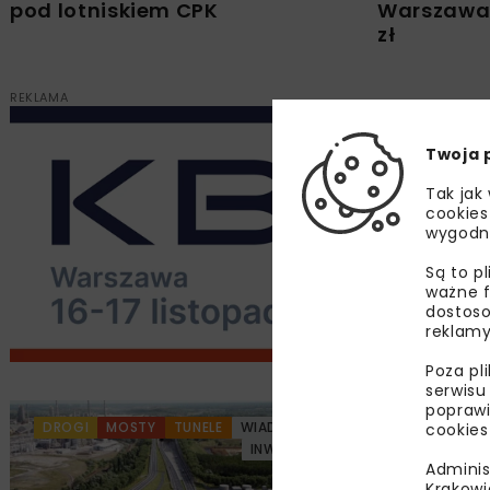
pod lotniskiem CPK
Warszawa 
zł
REKLAMA
Twoja 
Tak jak
cookies
wygodn
Są to p
ważne f
dostoso
reklamy
Poza pl
serwisu
poprawi
DROGI
MOSTY
TUNELE
WIADOMOŚCI
G
cookies
INWESTYCJE
Adminis
Krakowi