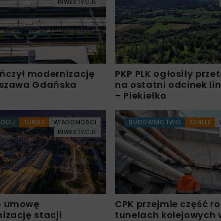
INWESTYCJE
ńczył modernizację
PKP PLK ogłosiły prze
rszawa Gdańska
na ostatni odcinek lin
– Piekiełko
KOLEJ
TUNELE
WIADOMOŚCI
BUDOWNICTWO
TUNELE
INWESTYCJE
o umowę
CPK przejmie część ro
izację stacji
tunelach kolejowych 