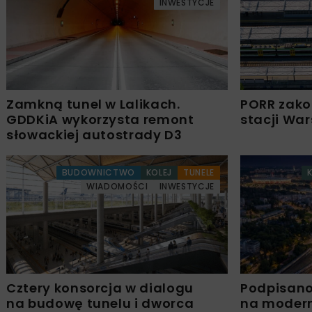
INWESTYCJE
Zamkną tunel w Lalikach.
PORR zako
GDDKiA wykorzysta remont
stacji Wa
słowackiej autostrady D3
BUDOWNICTWO
KOLEJ
TUNELE
WIADOMOŚCI
INWESTYCJE
Cztery konsorcja w dialogu
Podpisan
na budowę tunelu i dworca
na modern