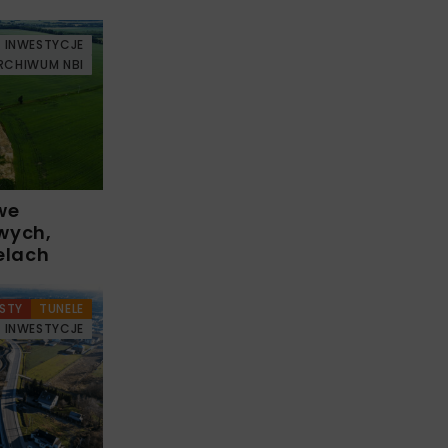
INWESTYCJE
RCHIWUM NBI
we
wych,
elach
STY
TUNELE
INWESTYCJE