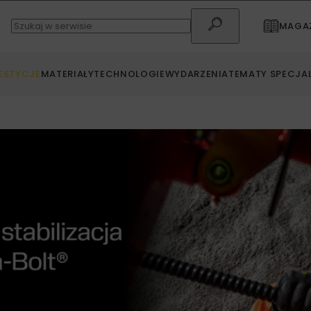
MAGAZ
ESTYCJE
MATERIAŁY
TECHNOLOGIE
WYDARZENIA
TEMATY SPECJA