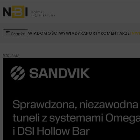
WIADOMOŚCI
WYWIADY
RAPORTY
KOMENTARZE
INW
Branże
REKLAMA