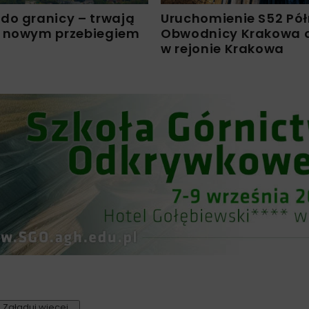
do granicy – trwają
Uruchomienie S52 Pó
 nowym przebiegiem
Obwodnicy Krakowa o
w rejonie Krakowa
Załaduj więcej...