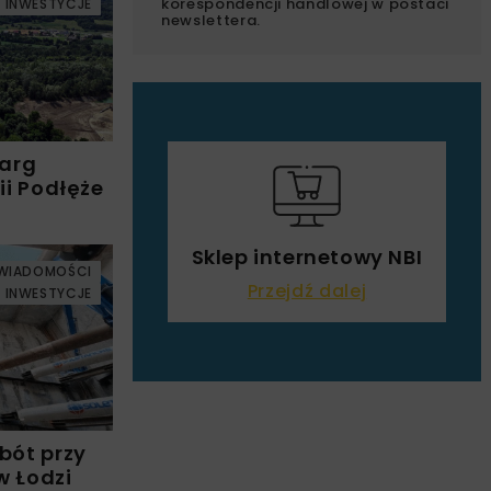
korespondencji handlowej w postaci
INWESTYCJE
newslettera.
targ
ii Podłęże
Sklep internetowy NBI
WIADOMOŚCI
Przejdź dalej
INWESTYCJE
bót przy
w Łodzi