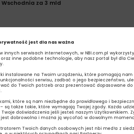
Wschodnia za 3 mld
prywatność jest dla nas ważna
 w innych serwisach internetowych, w NBI.com.pl wykorzysty
 oraz inne podobne technologie, aby nasz portal był dla Cie
y.
liki instalowane na Twoim urządzeniu, które pomagają nam
unkcjonalności serwisu, zadbać o jego bezpieczeństwo, ul
wać do Twoich potrzeb oraz prezentować dopasowane do Ci
.
ikami, które są nam niezbędne do prawidłowego i bezpieczn
 – są także takie, które wymagają Twojej zgody. Każda udz
 Twoje doświadczenia jeśli jesteś naszym Użytkownikiem. Zg
EOINŻYNIERIA
KOLEJ
TUNELE
DROGI
MOSTY
TUNELE
 jest dobrowolna i można ją wycofać w dowolnym momenc
WIADOMOŚCI
INWESTYCJE
tratorem Twoich danych osobowych jest nbi med!a z siedz
e, a w niektórych przypadkach nasi Partnerzy.