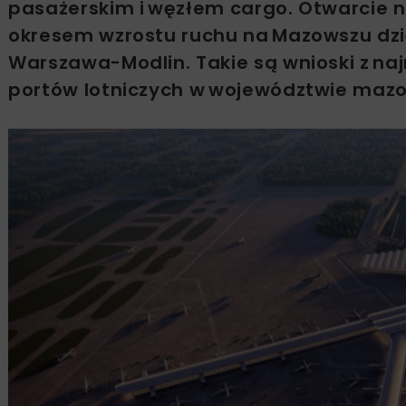
pasażerskim i węzłem cargo. Otwarcie 
okresem wzrostu ruchu na Mazowszu dzię
Warszawa-Modlin. Takie są wnioski z na
portów lotniczych w województwie maz