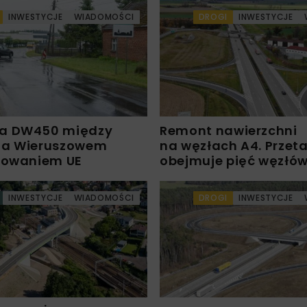
INWESTYCJE
WIADOMOŚCI
DROGI
INWESTYCJE
a DW450 między
Remont nawierzchni
 a Wieruszowem
na węzłach A4. Przet
sowaniem UE
obejmuje pięć węzłó
INWESTYCJE
WIADOMOŚCI
DROGI
INWESTYCJE