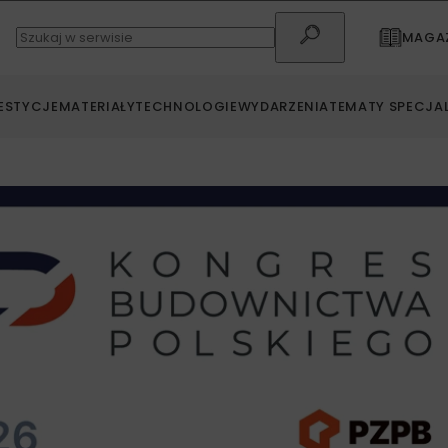
MAGAZ
ESTYCJE
MATERIAŁY
TECHNOLOGIE
WYDARZENIA
TEMATY SPECJA