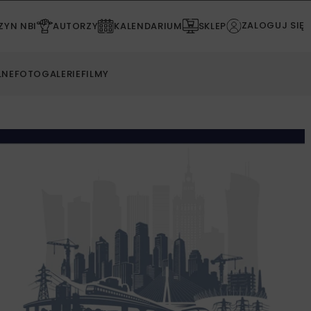
ZALOGUJ SIĘ
YN NBI
AUTORZY
KALENDARIUM
SKLEP
LNE
FOTOGALERIE
FILMY