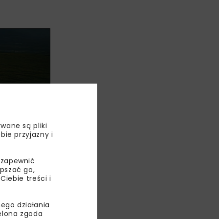
wane są pliki
bie przyjazny i
cznością +10
 zapewnić
gu doby i na
epszać go,
ebie treści i
zewiduje,
mln
ego działania
ielona zgoda