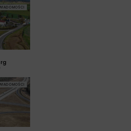
WIADOMOŚCI
arg
w
WIADOMOŚCI