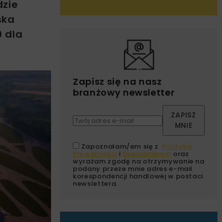
dzie
ska
 dla
Zapisz się na nasz
branżowy newsletter
ZAPISZ
MNIE
Zapoznałam/em się z
Polityką
Prywatności
i
Regulaminem
oraz
wyrażam zgodę na otrzymywanie na
podany przeze mnie adres e-mail
korespondencji handlowej w postaci
newslettera.