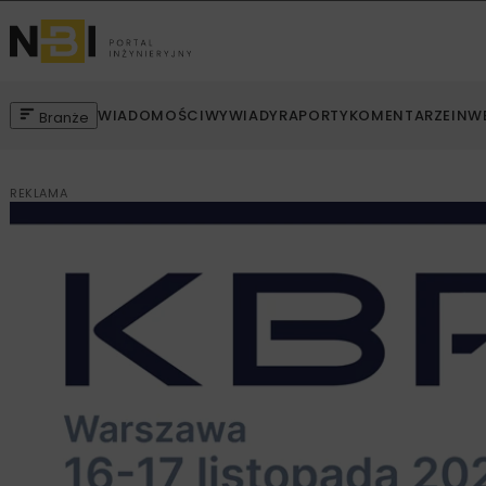
WIADOMOŚCI
WYWIADY
RAPORTY
KOMENTARZE
INW
Branże
REKLAMA