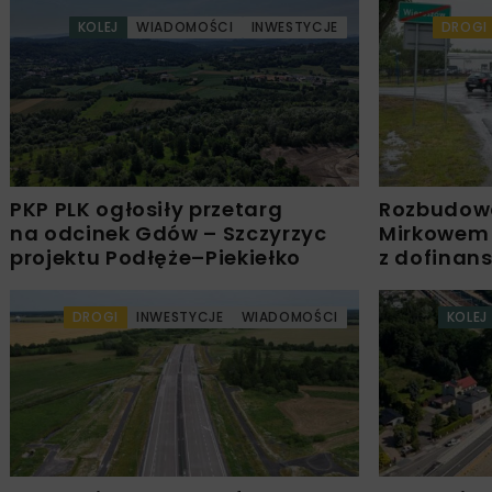
KOLEJ
WIADOMOŚCI
INWESTYCJE
DROGI
PKP PLK ogłosiły przetarg
Rozbudow
na odcinek Gdów – Szczyrzyc
Mirkowem
projektu Podłęże–Piekiełko
z dofinan
DROGI
INWESTYCJE
WIADOMOŚCI
KOLEJ