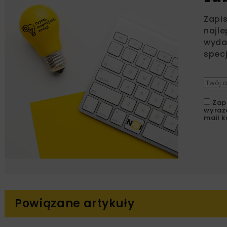
Zapi
najle
wydar
specj
Zap
wyraż
mail k
Powiązane artykuły