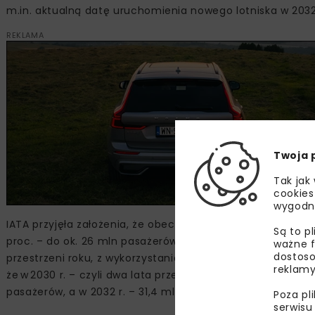
m.in. aktualną datę uruchomienia nowego lotniska w 203
REKLAMA
Twoja 
Tak jak
cookies
wygodn
IATA przyjęła założenia, że obecna przepustowość Lotnis
Są to p
proc. – do ok. 26 mln pasażerów rocznie. Wynika to m.in. 
ważne f
dostoso
przestrzeni roku, z wykorzystania coraz większych samolo
reklamy
że w 2030 r. – czyli dwa lata przed planowanym uruchomi
pasażerów, a w 2032 r. – 31,4 mln pasażerów rocznie.
Poza pl
serwisu