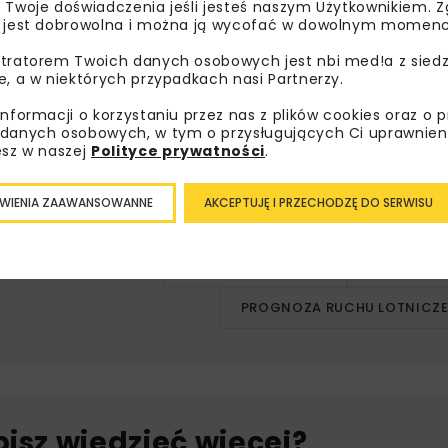
nie na Chopinie – latem 2029 r. – rozbudowanej infrastruktu
 Twoje doświadczenia jeśli jesteś naszym Użytkownikiem. Zg
 jest dobrowolna i można ją wycofać w dowolnym momenc
rocznie (z elastycznością +10 proc., czyli do ok. 33 mln p
tratorem Twoich danych osobowych jest nbi med!a z siedz
025-2028 PPL planują zwiększenie limitu dobowego o łącznie
e, a w niektórych przypadkach nasi Partnerzy.
eracji obecnie – w zależności od wielkości samolotów i em
informacji o korzystaniu przez nas z plików cookies oraz o 
ddaniu rozbudowanej infrastruktury, prognoza zakłada podno
danych osobowych, w tym o przysługujących Ci uprawnien
wo.
esz w naszej
Polityce prywatności
.
WIENIA ZAAWANSOWANNE
AKCEPTUJĘ I PRZECHODZĘ DO SERWISU
CENTRALNY PORT KOMUNIKACYJNY
CPK
I
LOTNISKO CHOPINA
LOTNISKO 
PROGNOZA RUCHU LOTNICZ
bisz wiedzieć więcej?