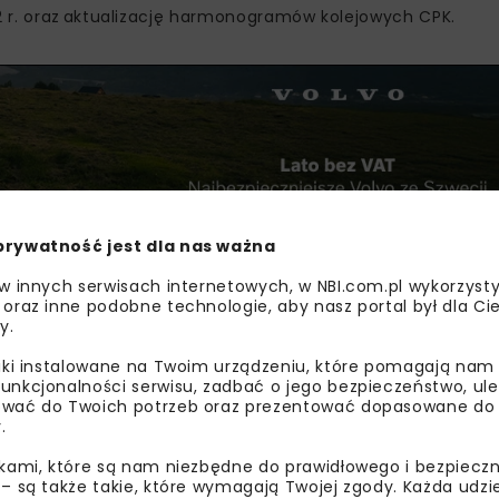
2 r. oraz aktualizację harmonogramów kolejowych CPK.
prywatność jest dla nas ważna
 w innych serwisach internetowych, w NBI.com.pl wykorzysty
 oraz inne podobne technologie, aby nasz portal był dla Cie
y.
ka Chopina to maksymalnie ok. 23,5 mln pasażerów z elasty
liki instalowane na Twoim urządzeniu, które pomagają nam
z coraz bardziej równomiernego rozkładania się ruchu w cią
unkcjonalności serwisu, zadbać o jego bezpieczeństwo, ul
wać do Twoich potrzeb oraz prezentować dopasowane do Ci
tów i z większego wskaźnika wypełnienia samolotów. IATA pr
.
eniem CPK – na Lotnisku Chopina będzie popyt na ok. 29,5 
ikami, które są nam niezbędne do prawidłowego i bezpieczn
 – są także takie, które wymagają Twojej zgody. Każda udz