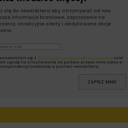
sz się do newslettera aby otrzymywać od nas
psze informacje branżowe, zaproszenia na
zenia, atrakcyjne oferty i dedykowane akcje
alne.
oznałam/em się z
Polityką Prywatności
i
Regulaminem
oraz
am zgodę na otrzymywanie na podany przeze mnie adres e-
orespondencji handlowej w postaci newslettera.
ZAPISZ MNIE