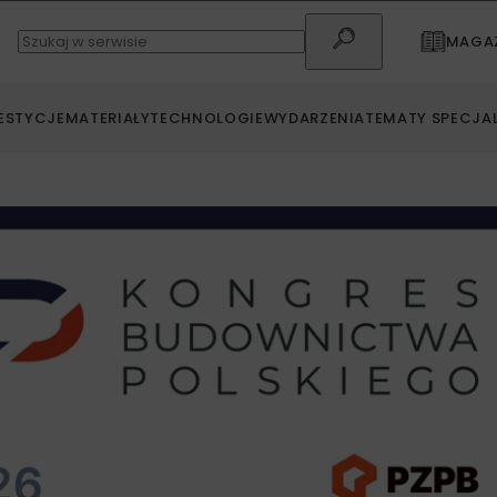
MAGAZ
ESTYCJE
MATERIAŁY
TECHNOLOGIE
WYDARZENIA
TEMATY SPECJA