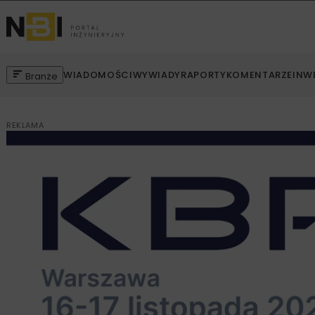
WIADOMOŚCI
WYWIADY
RAPORTY
KOMENTARZE
INW
Branże
REKLAMA