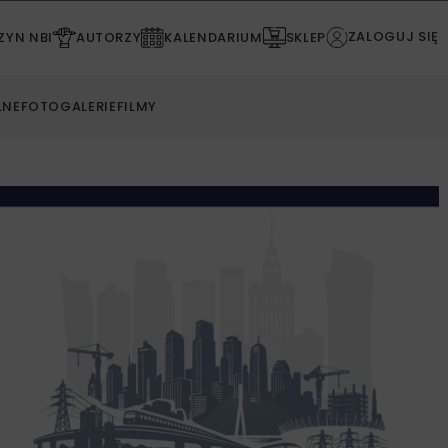
ZALOGUJ SIĘ
YN NBI
AUTORZY
KALENDARIUM
SKLEP
LNE
FOTOGALERIE
FILMY