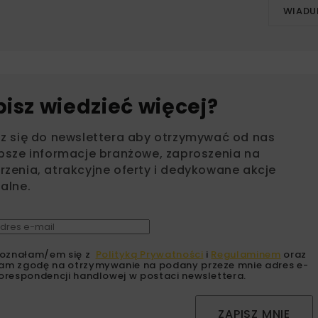
WIADU
bisz wiedzieć więcej?
sz się do newslettera aby otrzymywać od nas
psze informacje branżowe, zaproszenia na
zenia, atrakcyjne oferty i dedykowane akcje
alne.
oznałam/em się z
Polityką Prywatności
i
Regulaminem
oraz
am zgodę na otrzymywanie na podany przeze mnie adres e-
orespondencji handlowej w postaci newslettera.
ZAPISZ MNIE