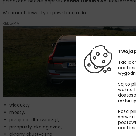
połączona będzie poprzez
ronda turbinowe
. Nawierzchn
W ramach inwestycji powstaną m.in.:
REKLAMA
Twoja 
Tak jak
cookies
wygodn
Są to p
ważne f
dostoso
reklamy
wiadukty,
Poza pl
mosty,
serwisu
przejścia dla zwierząt,
poprawi
przepusty ekologiczne,
cookies
ekrany akustyczne,