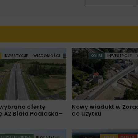
INWESTYCJE
WIADOMOŚCI
KOLEJ
INWESTYCJE
wybrano ofertę
Nowy wiadukt w Żora
 A2 Biała Podlaska–
do użytku
HYDROTECHNIKA
INWESTYCJE
DROGI
MOSTY