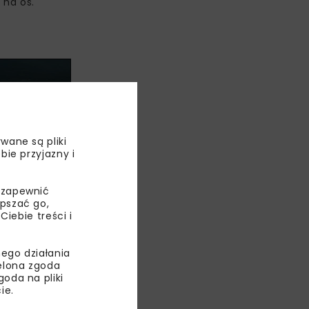
 na oś.
wane są pliki
bie przyjazny i
 zapewnić
epszać go,
ebie treści i
ego działania
ielona zgoda
oda na pliki
ie.