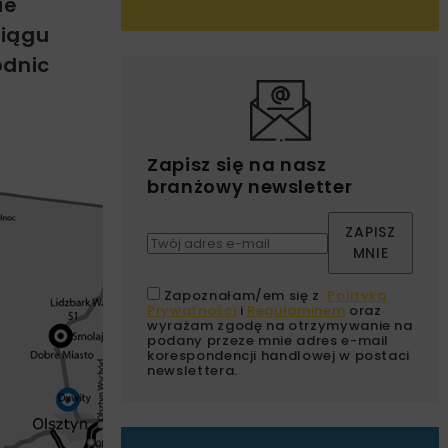
ie
ciągu
odnic
Zapisz się na nasz
branżowy newsletter
ZAPISZ
MNIE
Zapoznałam/em się z
Polityką
Prywatności
i
Regulaminem
oraz
wyrażam zgodę na otrzymywanie na
podany przeze mnie adres e-mail
korespondencji handlowej w postaci
newslettera.