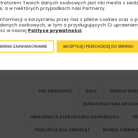
tratorem Twoich danych osobowych jest nbi med!a z siedz
e, a w niektórych przypadkach nasi Partnerzy.
informacji o korzystaniu przez nas z plików cookies oraz o 
danych osobowych, w tym o przysługujących Ci uprawnien
esz w naszej
Polityce prywatności
.
ziom bezpieczeństwa mieszkańców
oraz
wyprowadzi r
WIENIA ZAAWANSOWANNE
AKCEPTUJĘ I PRZECHODZĘ DO SERWISU
ęcy
na realizację prac, z wyłączeniem przerwy zimowej, któr
 wykonawcą w
II kwartale 2025 r.
Planowane zakończenie in
100 OBWODNIC
DK22
GDDKIA GDA
INFRASTRUKTURA DROG
OBWODNICA STAROGARDU GDAŃSKIEGO
PB
PRZEJŚCIA DLA ZWIERZĄT
RONDA TURBIN