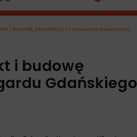
JEKT I BUDOWĘ OBWODNICY STAROGARDU GDAŃSKIEGO
kt i budowę
gardu Gdańskieg