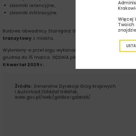
Adminis
zbiorniki retencyjne,
Krakowi
zbiorniki infiltracyjne.
Więcej 
Twoich 
znajdzi
Budowa obwodnicy Starogard Gdańskiego
podniesie po
tranzytowy
z miasta.
USTA
Wyłoniony w przetargu wykonawca będzie miał
39 miesi
grudnia do 15 marca. GDDKiA planuje podpisać umowę z
II kwartał 2029 r.
Źródło:
Generalna Dyrekcja Dróg Krajowych
i Autostrad Oddział Gdańsk,
www.gov.pl/web/gddkia-gdansk/