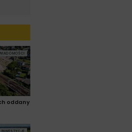
WIADOMOŚCI
ch oddany
INWESTYCJE