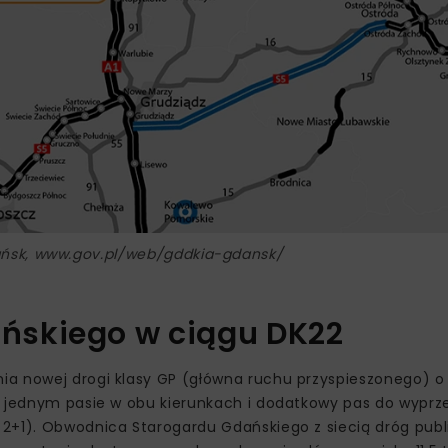
ańsk, www.gov.pl/web/gddkia-gdansk/
ńskiego w ciągu DK22
a nowej drogi klasy GP (główna ruchu przyspieszonego) o 
o jednym pasie w obu kierunkach i dodatkowy pas do wyprz
 2+1). Obwodnica Starogardu Gdańskiego z siecią dróg pub