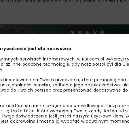
ia zostanie dostosowana do ruchu pojazdów o nacisku 11,5 t
prywatność jest dla nas ważna
 w innych serwisach internetowych, w NBI.com.pl wykorzysty
 oraz inne podobne technologie, aby nasz portal był dla Cie
y.
liki instalowane na Twoim urządzeniu, które pomagają nam
unkcjonalności serwisu, zadbać o jego bezpieczeństwo, ul
wać do Twoich potrzeb oraz prezentować dopasowane do Ci
.
ikami, które są nam niezbędne do prawidłowego i bezpieczn
 – są także takie, które wymagają Twojej zgody. Każda udz
 Twoje doświadczenia jeśli jesteś naszym Użytkownikiem. Zg
 jest dobrowolna i można ją wycofać w dowolnym momenc