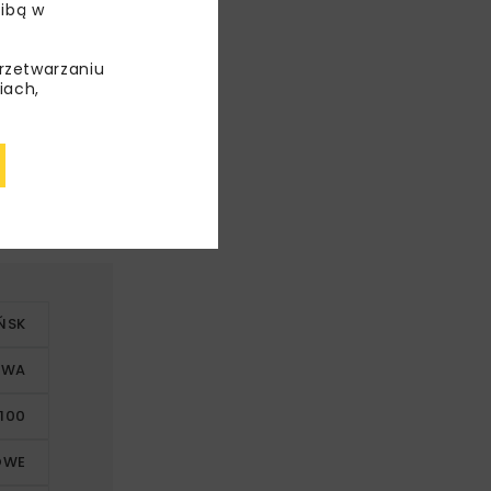
ibą w
przetwarzaniu
iach,
uch
a trwa od 16
westycji to
ŃSK
OWA
100
OWE