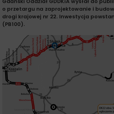
Gdański Oddział GDDKiA wysłał do publi
o przetargu na zaprojektowanie i budo
drogi krajowej nr 22. Inwestycja pows
(PB100).