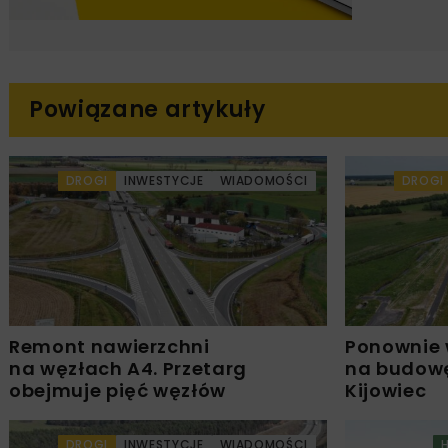
Powiązane artykuły
DROGI
INWESTYCJE
WIADOMOŚCI
DROGI
Remont nawierzchni
Ponownie 
na węzłach A4. Przetarg
na budowę
obejmuje pięć węzłów
Kijowiec
DROGI
INWESTYCJE
WIADOMOŚCI