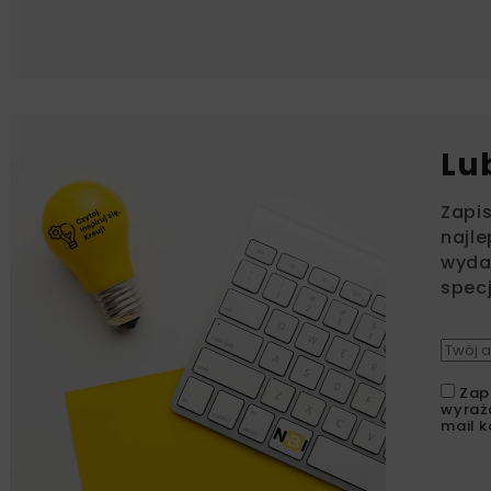
Lu
Zapi
najle
wydar
specj
Zap
wyraż
mail k