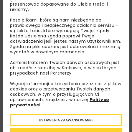
prezentować dopasowane do Ciebie treści i
reklamy.
Poza plikami, które są nam niezbędne do
prawidłowego i bezpiecznego działania serwisu –
są także takie, które wymagają Twojej zgody.
Każda udzielona zgoda poprawi Twoje
doświadczenia jeśli jesteś naszym Użytkownikiem.
Zgoda na pliki cookies jest dobrowolna i można ją
wycofać w dowolnym momencie.
Administratorem Twoich danych osobowych jest
nbi med!a z siedzibą w Krakowie, a w niektórych
Lubisz wiedzieć więcej?
przypadkach nasi Partnerzy.
Zapisz się do newslettera aby otrzymywać od
Więcej informacji o korzystaniu przez nas z plików
cookies oraz o przetwarzaniu Twoich danych
nas najlepsze informacje branżowe,
osobowych, w tym o przysługujących Ci
zaproszenia na wydarzenia, atrakcyjne oferty i
uprawnieniach, znajdziesz w naszej
Polityce
dedykowane akcje specjalne.
prywatności
.
USTAWIENIA ZAAWANSOWANNE