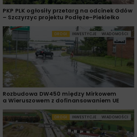
PKP PLK ogłosiły przetarg na odcinek Gdów
– Szczyrzyc projektu Podłęże–Piekiełko
DROGI
INWESTYCJE
WIADOMOŚCI
Rozbudowa DW450 między Mirkowem
a Wieruszowem z dofinansowaniem UE
DROGI
INWESTYCJE
WIADOMOŚCI