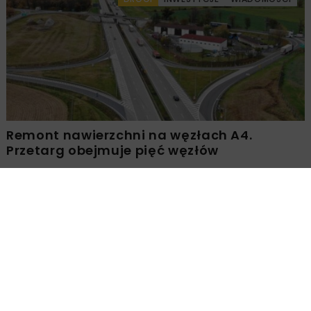
Remont nawierzchni na węzłach A4.
Przetarg obejmuje pięć węzłów
Załaduj więcej...
BUDOWNICTWO
WIADOMOŚCI
Port Gdańsk: Wybrano