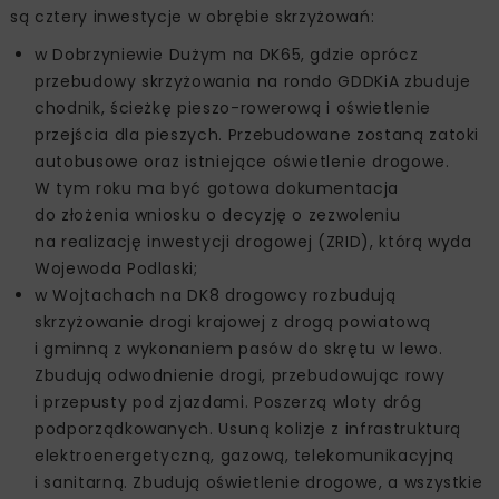
są cztery inwestycje w obrębie skrzyżowań:
w Dobrzyniewie Dużym na DK65, gdzie oprócz
przebudowy skrzyżowania na rondo GDDKiA zbuduje
chodnik, ścieżkę pieszo-rowerową i oświetlenie
przejścia dla pieszych. Przebudowane zostaną zatoki
autobusowe oraz istniejące oświetlenie drogowe.
W tym roku ma być gotowa dokumentacja
do złożenia wniosku o decyzję o zezwoleniu
na realizację inwestycji drogowej (ZRID), którą wyda
Wojewoda Podlaski;
w Wojtachach na DK8 drogowcy rozbudują
skrzyżowanie drogi krajowej z drogą powiatową
i gminną z wykonaniem pasów do skrętu w lewo.
Zbudują odwodnienie drogi, przebudowując rowy
i przepusty pod zjazdami. Poszerzą wloty dróg
podporządkowanych. Usuną kolizje z infrastrukturą
elektroenergetyczną, gazową, telekomunikacyjną
i sanitarną. Zbudują oświetlenie drogowe, a wszystkie