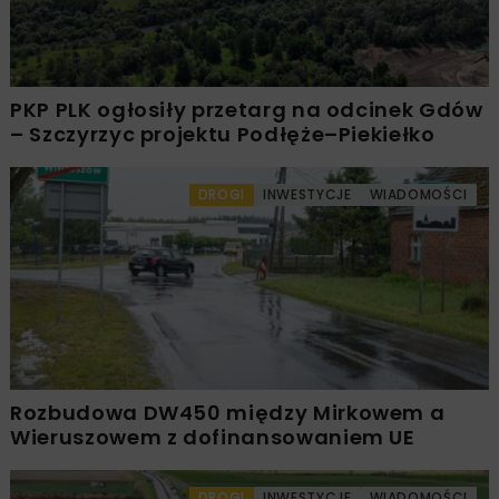
PKP PLK ogłosiły przetarg na odcinek Gdów
– Szczyrzyc projektu Podłęże–Piekiełko
DROGI
INWESTYCJE
WIADOMOŚCI
Rozbudowa DW450 między Mirkowem a
Wieruszowem z dofinansowaniem UE
DROGI
INWESTYCJE
WIADOMOŚCI