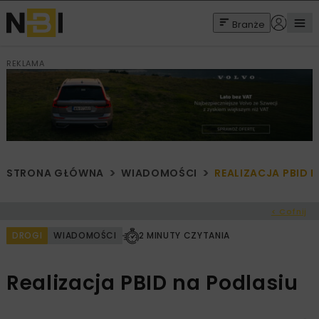
Branże
REKLAMA
STRONA GŁÓWNA
WIADOMOŚCI
REALIZACJA PBID 
< Cofnij
DROGI
WIADOMOŚCI
2 MINUTY CZYTANIA
Realizacja PBID na Podlasiu