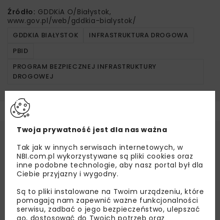
Źródło:
GDDKiA O/Białystok,
www.gov.pl/web/gddkia-bialystok/
GDDKIA BIAŁYSTOK
INFRASTRUKTURA DROGOWA
PBID
PROGRAM BEZPIECZNEJ INFRASTRUKTURY
DROGOWEJ
Twoja prywatność jest dla nas ważna
Tak jak w innych serwisach internetowych, w
NBI.com.pl wykorzystywane są pliki cookies oraz
inne podobne technologie, aby nasz portal był dla
Ciebie przyjazny i wygodny.
Są to pliki instalowane na Twoim urządzeniu, które
pomagają nam zapewnić ważne funkcjonalności
serwisu, zadbać o jego bezpieczeństwo, ulepszać
go, dostosować do Twoich potrzeb oraz