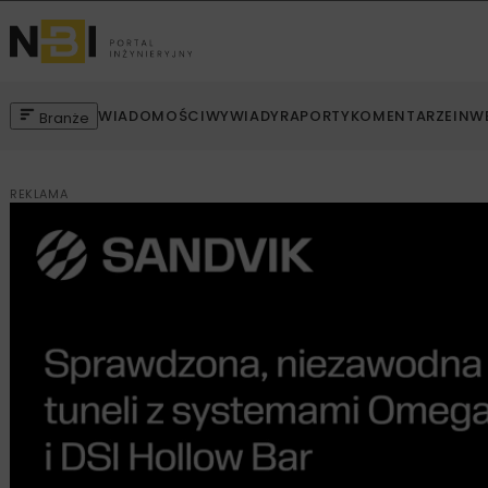
WIADOMOŚCI
WYWIADY
RAPORTY
KOMENTARZE
INW
Branże
REKLAMA