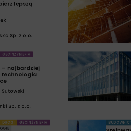
bierz lepszą
cek
ka Sp. z o.o.
GEOINŻYNIERIA
 – najbardziej
 technologia
ice
j Sutowski
ki Sp. z o.o.
DROGI
GEOINŻYNIERIA
BUDOWNIC
OGIE
Steinway