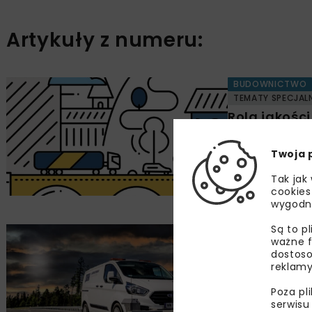
Artykuły z numeru:
BUDOWNICTWO
TEMATY SPECJAL
Rola jakośc
do trwałeg
Twoja 
Anna Ada
Tak jak
cookies
wygodn
Są to p
BUDOWNICTWO
ważne f
TEMATY SPECJAL
dostoso
Jakość równ
reklamy
i komfort
Poza pl
Aleksandr
serwisu