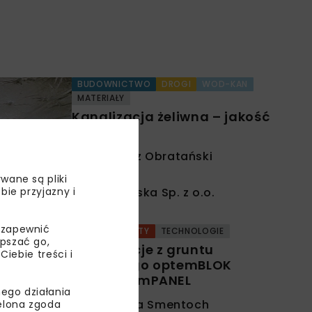
BUDOWNICTWO
DROGI
WOD-KAN
MATERIAŁY
Kanalizacja żeliwna – jakość
na lata
Tomasz Obratański
wane są pliki
bie przyjazny i
RSP Polska Sp. z o.o.
 zapewnić
DROGI
MOSTY
TECHNOLOGIE
epszać go,
Konstrukcje z gruntu
ebie treści i
zbrojonego optemBLOK
oraz optemPANEL
ego działania
Karolina Smentoch
ielona zgoda