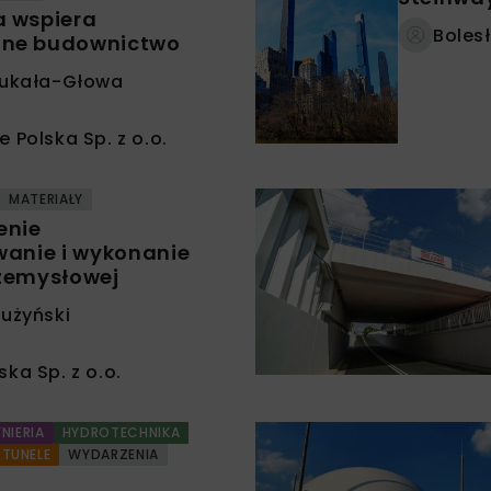
a wspiera
Bolesł
ne budownictwo
Bukała-Głowa
 Polska Sp. z o.o.
MATERIAŁY
enie
wanie i wykonanie
zemysłowej
łużyński
ka Sp. z o.o.
NIERIA
HYDROTECHNIKA
TUNELE
WYDARZENIA