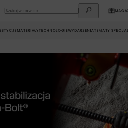
MAGAZ
ESTYCJE
MATERIAŁY
TECHNOLOGIE
WYDARZENIA
TEMATY SPECJA