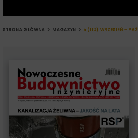
STRONA GŁÓWNA
MAGAZYN
5 (110) WRZESIEŃ – PA