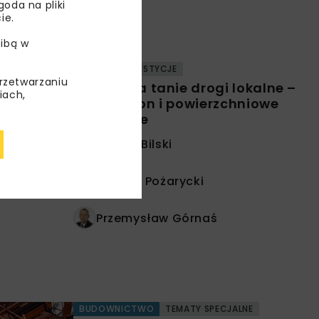
oda na pliki
ie.
Optem
ibą w
DROGI
INWESTYCJE
przetwarzaniu
Sposób na tanie drogi lokalne –
iach,
pianobeton i powierzchniowe
utrwalenie
Marcin Bilski
Andrzej Pożarycki
Przemysław Górnaś
BUDOWNICTWO
TEMATY SPECJALNE