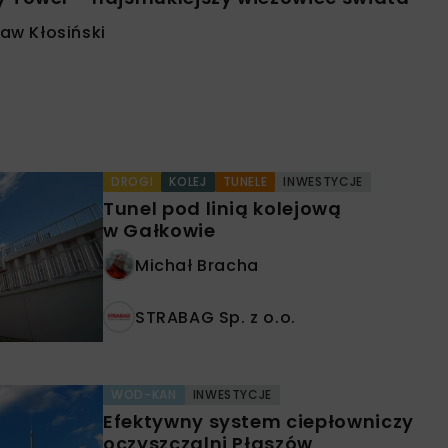
aw Kłosiński
DROGI
KOLEJ
TUNELE
INWESTYCJE
Tunel pod linią kolejową
w Gałkowie
Michał Bracha
STRABAG Sp. z o.o.
WOD-KAN
INWESTYCJE
Efektywny system ciepłowniczy
oczyszczalni Płaszów