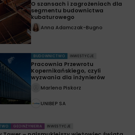
O szansach i zagrożeniach dla
segmentu budownictwa
kubaturowego
Anna Adamczak-Bugno
BUDOWNICTWO
INWESTYCJE
Pracownia Przewrotu
Kopernikańskiego, czyli
wyzwania dla inżynierów
Marlena Piskorz
UNIBEP SA
TWO
GEOINŻYNIERIA
INWESTYCJE
 Tower – najsmuklejszy wieżowiec świata