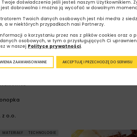
 Twoje doświadczenia jeśli jesteś naszym Użytkownikiem. Zg
 jest dobrowolna i można ją wycofać w dowolnym momenc
tratorem Twoich danych osobowych jest nbi med!a z siedz
e, a w niektórych przypadkach nasi Partnerzy.
GEOINŻYNIERIA
informacji o korzystaniu przez nas z plików cookies oraz o 
danych osobowych, w tym o przysługujących Ci uprawnien
onanych badań
esz w naszej
Polityce prywatności
.
m trwałej
WIENIA ZAAWANSOWANNE
AKCEPTUJĘ I PRZECHODZĘ DO SERWISU
cka
szkiewicz
Konopka
z o.o.
MATERIAŁY
TECHNOLOGIE