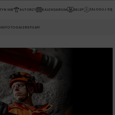
ZALOGUJ SIĘ
YN NBI
AUTORZY
KALENDARIUM
SKLEP
LNE
FOTOGALERIE
FILMY