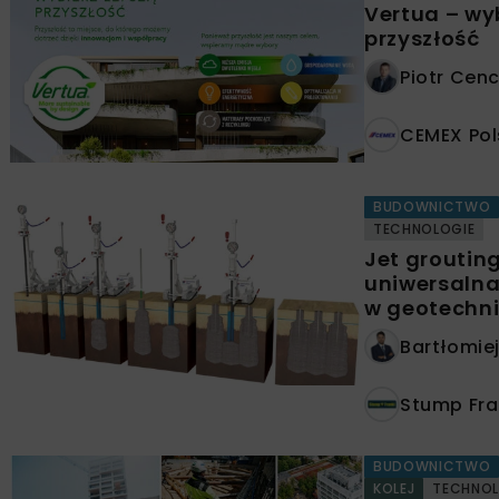
Vertua – wy
przyszłość
Piotr Cen
CEMEX Pols
BUDOWNICTWO
TECHNOLOGIE
Jet grouting
uniwersalna
w geotechn
Bartłomie
Stump Fran
BUDOWNICTWO
KOLEJ
TECHNOL