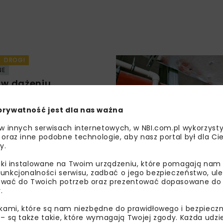
DROGI
NE
i w dążeniu
o budownictwa
prywatność jest dla nas ważna
mczak-Bugno
 w innych serwisach internetowych, w NBI.com.pl wykorzysty
 oraz inne podobne technologie, aby nasz portal był dla Cie
y.
liki instalowane na Twoim urządzeniu, które pomagają nam
DROGI
MOSTY
unkcjonalności serwisu, zadbać o jego bezpieczeństwo, ul
NE
wać do Twoich potrzeb oraz prezentować dopasowane do Ci
a się trwałość
.
ikami, które są nam niezbędne do prawidłowego i bezpieczn
a Szyller-Zagrodnik
 – są także takie, które wymagają Twojej zgody. Każda udz