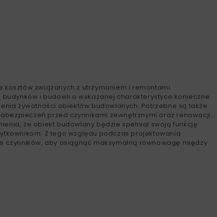
ie kosztów związanych z utrzymaniem i remontami
ji budynków i budowli o wskazanej charakterystyce konieczne
szenia żywotności obiektów budowlanych. Potrzebne są także
zabezpieczeń przed czynnikami zewnętrznymi oraz renowacji.
ienia, że obiekt budowlany będzie spełniał swoją funkcję
użytkownikom. Z tego względu podczas projektowania
iele czynników, aby osiągnąć maksymalną równowagę między