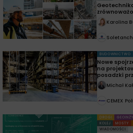
Geotechnik
zrównoważo
Karolina 
Soletanche
BUDOWNICTWO
Nowe spojrz
na projekto
posadzki pr
Michał Ka
CEMEX Pols
DROGI
GEOINŻY
KOLEJ
MOSTY
WIADOMOŚCI